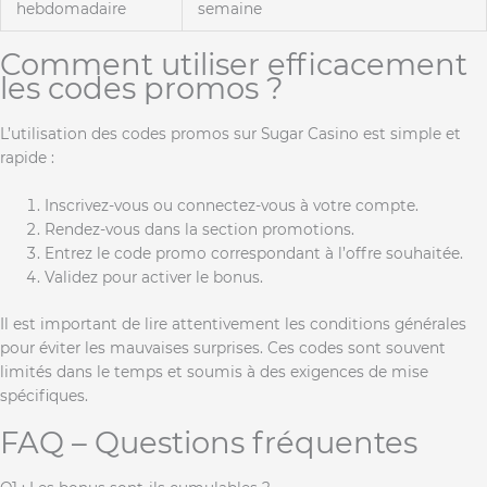
hebdomadaire
semaine
Comment utiliser efficacement
les codes promos ?
L’utilisation des codes promos sur Sugar Casino est simple et
rapide :
Inscrivez-vous ou connectez-vous à votre compte.
Rendez-vous dans la section promotions.
Entrez le code promo correspondant à l’offre souhaitée.
Validez pour activer le bonus.
Il est important de lire attentivement les conditions générales
pour éviter les mauvaises surprises. Ces codes sont souvent
limités dans le temps et soumis à des exigences de mise
spécifiques.
FAQ – Questions fréquentes