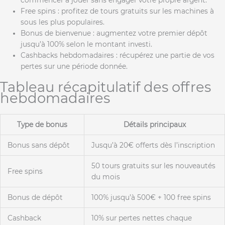
Free spins : profitez de tours gratuits sur les machines à
sous les plus populaires.
Bonus de bienvenue : augmentez votre premier dépôt
jusqu’à 100% selon le montant investi.
Cashbacks hebdomadaires : récupérez une partie de vos
pertes sur une période donnée.
Tableau récapitulatif des offres
hebdomadaires
Type de bonus
Détails principaux
Bonus sans dépôt
Jusqu’à 20€ offerts dès l’inscription
50 tours gratuits sur les nouveautés
Free spins
du mois
Bonus de dépôt
100% jusqu’à 500€ + 100 free spins
Cashback
10% sur pertes nettes chaque