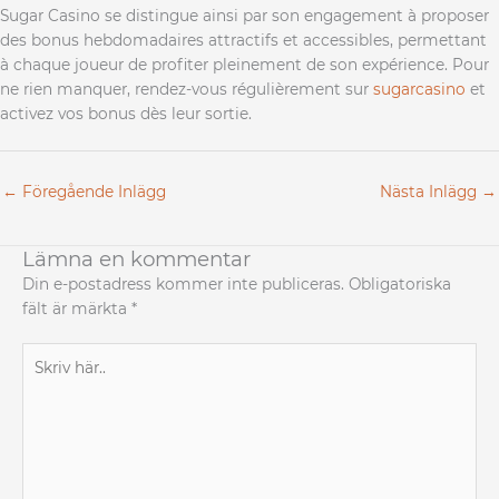
Sugar Casino se distingue ainsi par son engagement à proposer
des bonus hebdomadaires attractifs et accessibles, permettant
à chaque joueur de profiter pleinement de son expérience. Pour
ne rien manquer, rendez-vous régulièrement sur
sugarcasino
et
activez vos bonus dès leur sortie.
←
Föregående Inlägg
Nästa Inlägg
→
Lämna en kommentar
Din e-postadress kommer inte publiceras.
Obligatoriska
fält är märkta
*
Skriv
här..