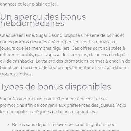
chances et leur plaisir de jeu.
Un aperçu des bonus
hebdomadaires
Chaque semaine, Sugar Casino propose une série de bonus et
codes promos destinés à récompenser tant les nouveaux
joueurs que les membres réguliers. Ces offres sont adaptées à
différents profils, qu’il s’agisse de free spins, de bonus de dépôt
ou de cashbacks. La variété des promotions permet à chacun de
bénéficier d’un coup de pouce supplémentaire sans conditions
trop restrictives.
Types de bonus disponibles
Sugar Casino met un point d’honneur à diversifier ses
promotions afin de convenir aux préférences des joueurs. Voici
les principales catégories de bonus disponibles :
Bonus sans dépôt : recevez des crédits gratuits pour
commencer à jouer sans engager votre propre argent.