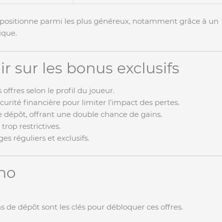
positionne parmi les plus généreux, notamment grâce à un
ique.
nir sur les bonus exclusifs
ffres selon le profil du joueur.
urité financière pour limiter l’impact des pertes.
 dépôt, offrant une double chance de gains.
rop restrictives.
s réguliers et exclusifs.
no
ns de dépôt sont les clés pour débloquer ces offres.