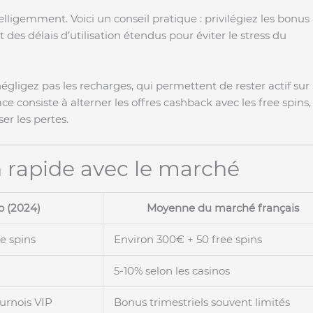
intelligemment. Voici un conseil pratique : privilégiez les bonus
es délais d’utilisation étendus pour éviter le stress du
ligez pas les recharges, qui permettent de rester actif sur 
ce consiste à alterner les offres cashback avec les free spins,
ser les pertes.
n rapide avec le marché
o (2024)
Moyenne du marché français
e spins
Environ 300€ + 50 free spins
5-10% selon les casinos
urnois VIP
Bonus trimestriels souvent limités