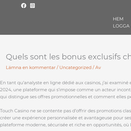
Hoppa
till
innehåll
HEM
LOGGA 
Quels sont les bonus exclusifs 
Lämna en kommentar
/
Uncategorized
/ Av
En tant qu’analyste en ligne dédié aux casinos, j’ai exami
2024, une plateforme qui s’impose comme un acteur incontou
qui distingue ses offres promotionnelles et comment elles 
Touch Casino ne se contente pas d’offrir des promotions class
créer une expérience personnalisée et avantageuse pour ses 
plateforme moderne, sécurisée et riche en opportunités, où la