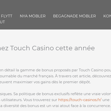
FLYTT
NYA MÖBLER
BEGAGNADE MÖBLER
KON
UT
chez Touch Casino cette année
né en détail la gamme de bonus proposés par Touch Casino po
rnable du marché français. À travers cet article, découvrez
peuvent maximiser vos gains dès le premier dépôt.
iques. Sa politique de bonus exclusifs reflète une vraie volo
utilisateurs. Vous trouverez sur
https://touch-casinos.fr/
une
 diversité des bonus est un vrai atout face à la concurrence.