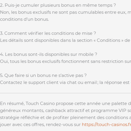
2. Puis-je cumuler plusieurs bonus en même temps ?
Non, les bonus exclusifs ne sont pas cumulables entre eux, m
conditions d’un bonus.
3. Comment vérifier les conditions de mise ?
Les détails sont disponibles dans la section « Conditions » de 
4. Les bonus sont-ils disponibles sur mobile ?
Oui, tous les bonus exclusifs fonctionnent sans restriction sur
5. Que faire si un bonus ne s’active pas ?
Contactez le support client via chat ou email ; la réponse es
En résumé, Touch Casino propose cette année une palette de
généreux montants, cashback attractif et programme VIP soli
stratégie réfléchie et de profiter pleinement des condition
jouer avec ces offres, rendez-vous sur
https://touch-casinos.fr