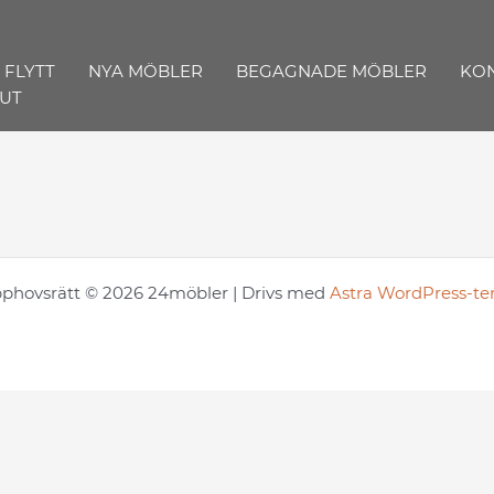
FLYTT
NYA MÖBLER
BEGAGNADE MÖBLER
KON
UT
phovsrätt © 2026 24möbler | Drivs med
Astra WordPress-t