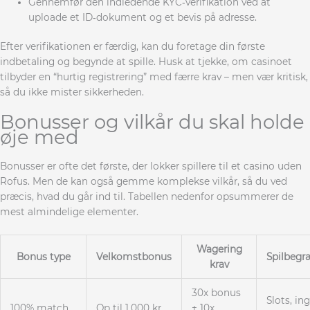
Gennemfør den indledende KYC‑verifikation ved at
uploade et ID‑dokument og et bevis på adresse.
Efter verifikationen er færdig, kan du foretage din første
indbetaling og begynde at spille. Husk at tjekke, om casinoet
tilbyder en “hurtig registrering” med færre krav – men vær kritisk,
så du ikke mister sikkerheden.
Bonusser og vilkår du skal holde
øje med
Bonusser er ofte det første, der lokker spillere til et casino uden
Rofus. Men de kan også gemme komplekse vilkår, så du ved
præcis, hvad du går ind til. Tabellen nedenfor opsummerer de
mest almindelige elementer.
Wagering
Bonus type
Velkomstbonus
Spilbegr
krav
30x bonus
Slots, in
100% match
Op til 1.000 kr.
+ 10x