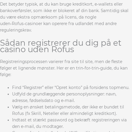
Det betyder typisk, at du kan bruge kreditkort, e‑wallets eller
bankoverførsler, som ikke er blokeret af din bank. Samtidig skal
du være ekstra opmærksom på licens, da nogle
uden‑Rofus‑casinoer kan operere fra udlandet med andre
reguleringskrav.
Sådan registrerer du dig på et
casino uden Rofus
Registreringsprocessen varierer fra site til site, men de fleste
følger et lignende mønster. Her er en trin‑for‑trin‑guide, du kan
følge:
Find “Registrer” eller “Opret konto” på forsidens topmenu.
Udfyld de grundlæggende personoplysninger: navn,
adresse, fødselsdato og e‑mail.
Vælg en ønsket betalingsmetode, der ikke er bundet til
Rofus (fx Skrill, Neteller eller almindeligt kreditkort).
Indtast et stærkt password og bekræft registreringen via
den e‑mail, du modtager.