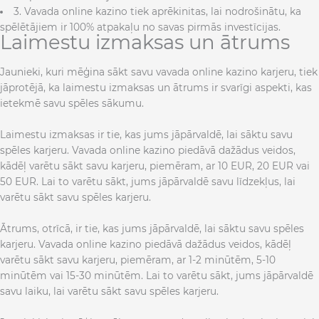
3. Vavada online kazino tiek aprēkinitas, lai nodrošinātu, ka
spēlētājiem ir 100% atpakaļu no savas pirmās investīcijas.
Laimestu izmaksas un ātrums
Jaunieki, kuri mēģina sākt savu vavada online kazino karjeru, tiek
jāprotējā, ka laimestu izmaksas un ātrums ir svarīgi aspekti, kas
ietekmē savu spēles sākumu.
Laimestu izmaksas ir tie, kas jums jāpārvaldē, lai sāktu savu
spēles karjeru. Vavada online kazino piedāvā dažādus veidos,
kādēļ varētu sākt savu karjeru, piemēram, ar 10 EUR, 20 EUR vai
50 EUR. Lai to varētu sākt, jums jāpārvaldē savu līdzekļus, lai
varētu sākt savu spēles karjeru.
Ātrums, otrīcā, ir tie, kas jums jāpārvaldē, lai sāktu savu spēles
karjeru. Vavada online kazino piedāvā dažādus veidos, kādēļ
varētu sākt savu karjeru, piemēram, ar 1-2 minūtēm, 5-10
minūtēm vai 15-30 minūtēm. Lai to varētu sākt, jums jāpārvaldē
savu laiku, lai varētu sākt savu spēles karjeru.