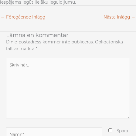
iespējams iegūt lielāku ieguldījumu.
←
Föregående Inlägg
Nästa Inlägg
→
Lämna en kommentar
Din e-postadress kommer inte publiceras.
Obligatoriska
fält är märkta
*
Skriv
här..
Namn*
Spara