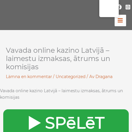
Hoppa
till
innehåll
Vavada online kazino Latvijā –
laimestu izmaksas, ātrums un
komisijas
Lämna en kommentar
/
Uncategorized
/ Av
Dragana
Vavada online kazino Latvijā – laimestu izmaksas, ātrums un
komisijas
▶️ SPēLēT