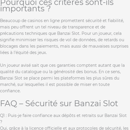
Pourquoi ces critères sont-ils
importants ?
Beaucoup de casinos en ligne promettent sécurité et fiabilité,
mais peu offrent un tel niveau de transparence et de
précautions techniques que Banzai Slot. Pour un joueur, cela
signifie minimiser les risques de vol de données, de retards ou
blocages dans les paiements, mais aussi de mauvaises surprises
liées à l’équité des jeux.
Un joueur avisé sait que ces garanties comptent autant que la
qualité du catalogue ou la générosité des bonus. En ce sens,
Banzai Slot se place parmi les plateformes les plus sûres du
marché, sur lesquelles il est possible de miser en toute
confiance.
FAQ – Sécurité sur Banzai Slot
Q1 : Puis-je faire confiance aux dépôts et retraits sur Banzai Slot
?
Oui, grâce à la licence officielle et aux protocoles de sécurité, les