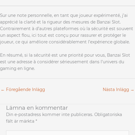
Sur une note personnelle, en tant que joueur expérimenté, j’ai
apprécié la clarté et la rigueur des mesures de Banzai Slot.
Contrairement à d’autres plateformes où la sécurité est souvent
un aspect flou, ici tout est conçu pour rassurer et protéger le
joueur, ce qui améliore considérablement l’expérience globale.
En résumé, si la sécurité est une priorité pour vous, Banzai Slot
est une adresse à considérer sérieusement dans l’univers du
gaming en ligne.
←
Föregående Inlägg
Nästa Inlägg
→
Lämna en kommentar
Din e-postadress kommer inte publiceras.
Obligatoriska
fält är märkta
*
Skriv