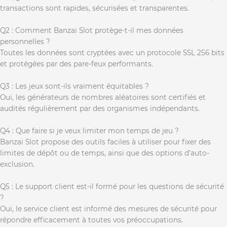
transactions sont rapides, sécurisées et transparentes.
Q2 : Comment Banzai Slot protège-t-il mes données
personnelles ?
Toutes les données sont cryptées avec un protocole SSL 256 bits
et protégées par des pare-feux performants.
Q3 : Les jeux sont-ils vraiment équitables ?
Oui, les générateurs de nombres aléatoires sont certifiés et
audités régulièrement par des organismes indépendants.
Q4 : Que faire si je veux limiter mon temps de jeu ?
Banzai Slot propose des outils faciles à utiliser pour fixer des
limites de dépôt ou de temps, ainsi que des options d’auto-
exclusion.
Q5 : Le support client est-il formé pour les questions de sécurité
?
Oui, le service client est informé des mesures de sécurité pour
répondre efficacement à toutes vos préoccupations.