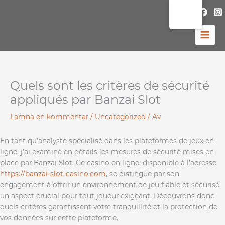
Hoppa
till
innehåll
Quels sont les critères de sécurité
appliqués par Banzai Slot
Lämna en kommentar
/
Uncategorized
/ Av
En tant qu’analyste spécialisé dans les plateformes de jeux en
ligne, j’ai examiné en détails les mesures de sécurité mises en
place par Banzai Slot. Ce casino en ligne, disponible à l’adresse
https://banzai-slot-casino.com
, se distingue par son
engagement à offrir un environnement de jeu fiable et sécurisé,
un aspect crucial pour tout joueur exigeant. Découvrons donc
quels critères garantissent votre tranquillité et la protection de
vos données sur cette plateforme.