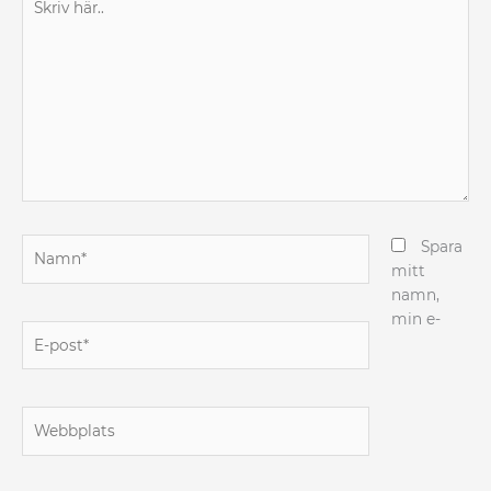
här..
Namn*
Spara
mitt
namn,
min e-
E-
post*
Webbplats