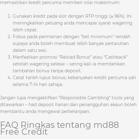
memastikan kredit percuma memberi nilai maksimum:
Gunakan kredit pada slot dengan RTP tinggi (≥ 96%). Ini
meningkatkan peluang anda mencapai syarat wagering
lebih cepat.
Fokus pada permainan dengan “bet minimum” rendah
supaya anda boleh membuat lebih banyak pertaruhan
dalam satu sesi.
Manfaatkan promosi “Reload Bonus” atau “Cashback”
setelah wagering selesai – sering kali ia memberikan
tambahan bonus tanpa deposit.
Catat tarikh luput bonus; kebanyakan kredit percuma sah
selama 7‑14 hari sahaja.
Jangan lupa mengaktifkan “Responsible Gambling” tools yang
ditawarkan – had deposit harian dan penangguhan akaun boleh
membantu anda mengawal perbelanjaan.
FAQ Ringkas tentang md88
Free Credit