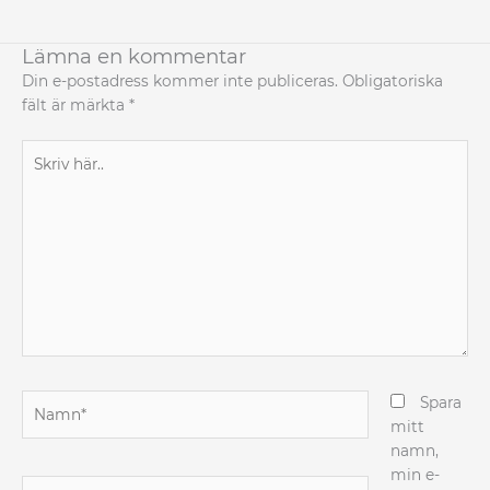
Lämna en kommentar
Din e-postadress kommer inte publiceras.
Obligatoriska
fält är märkta
*
Skriv
här..
Namn*
Spara
mitt
namn,
min e-
E-