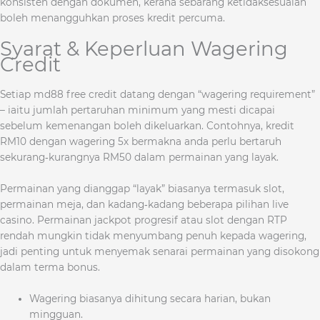
konsisten dengan dokumen, kerana sebarang ketidaksesuaian
boleh menangguhkan proses kredit percuma.
Syarat & Keperluan Wagering
Credit
Setiap md88 free credit datang dengan “wagering requirement”
– iaitu jumlah pertaruhan minimum yang mesti dicapai
sebelum kemenangan boleh dikeluarkan. Contohnya, kredit
RM10 dengan wagering 5x bermakna anda perlu bertaruh
sekurang‑kurangnya RM50 dalam permainan yang layak.
Permainan yang dianggap “layak” biasanya termasuk slot,
permainan meja, dan kadang‑kadang beberapa pilihan live
casino. Permainan jackpot progresif atau slot dengan RTP
rendah mungkin tidak menyumbang penuh kepada wagering,
jadi penting untuk menyemak senarai permainan yang disokong
dalam terma bonus.
Wagering biasanya dihitung secara harian, bukan
mingguan.