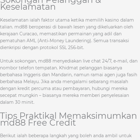
Keselamatan
Keselamatan ialah faktor utama ketika memilih kasino dalam
talian. md88 beroperasi di bawah lesen yang dikeluarkan oleh
kerajaan Curacao, memastikan permainan yang adil dan
pematuhan AML (Anti‑Money Laundering). Semua transaksi
dienkripsi dengan protokol SSL 256‑bit.
Untuk sokongan, md88 menyediakan live chat 24/7, e‑mail, dan
nombor telefon tempatan. Khidmat pelanggan biasanya
berbahasa Inggeris dan Mandarin, namun ramai agen juga fasih
berbahasa Melayu. Jika anda mengalami sebarang masalah
dengan kredit percuma atau pembayaran, hubungi mereka
secepat mungkin – biasanya mereka memberi penyelesaian
dalam 30 minit.
Tips Praktikal Memaksimumkan
md88 Free Credit
Berikut ialah beberapa langkah yang boleh anda ambil untuk