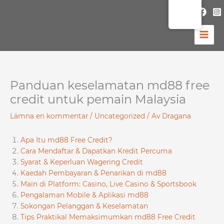
Hoppa
till
innehåll
Panduan keselamatan md88 free
credit untuk pemain Malaysia
Lämna en kommentar
/
Uncategorized
/ Av
Dragana
Apa Itu md88 Free Credit?
Cara Mendaftar & Dapatkan Kredit Percuma
Syarat & Keperluan Wagering Credit
Kaedah Pembayaran & Penarikan di md88
Main di Platform: Casino, Live Casino & Sportsbook
Pengalaman Mobile & Aplikasi md88
Sokongan Pelanggan & Keselamatan
Tips Praktikal Memaksimumkan md88 Free Credit