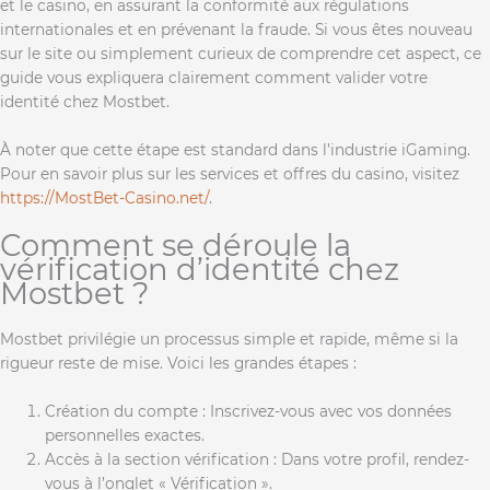
et le casino, en assurant la conformité aux régulations
internationales et en prévenant la fraude. Si vous êtes nouveau
sur le site ou simplement curieux de comprendre cet aspect, ce
guide vous expliquera clairement comment valider votre
identité chez Mostbet.
À noter que cette étape est standard dans l’industrie iGaming.
Pour en savoir plus sur les services et offres du casino, visitez
https://MostBet-Casino.net/
.
Comment se déroule la
vérification d’identité chez
Mostbet ?
Mostbet privilégie un processus simple et rapide, même si la
rigueur reste de mise. Voici les grandes étapes :
Création du compte : Inscrivez-vous avec vos données
personnelles exactes.
Accès à la section vérification : Dans votre profil, rendez-
vous à l’onglet « Vérification ».