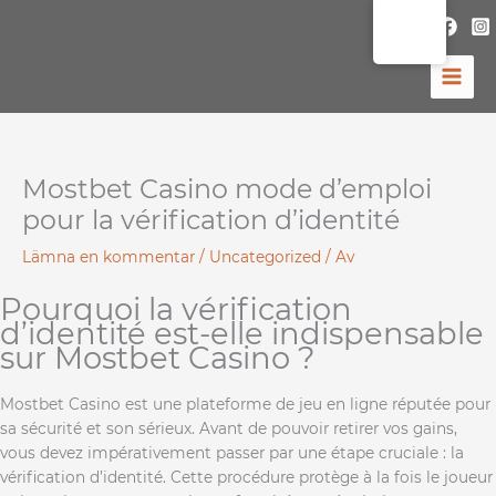
Hoppa
till
innehåll
Mostbet Casino mode d’emploi
pour la vérification d’identité
Lämna en kommentar
/
Uncategorized
/ Av
Pourquoi la vérification
d’identité est-elle indispensable
sur Mostbet Casino ?
Mostbet Casino est une plateforme de jeu en ligne réputée pour
sa sécurité et son sérieux. Avant de pouvoir retirer vos gains,
vous devez impérativement passer par une étape cruciale : la
vérification d’identité. Cette procédure protège à la fois le joueur