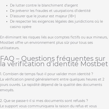
De lutter contre le blanchiment d’argent
De prévenir les fraudes et usurpations d’identité
D’assurer que le joueur est majeur (18+)
De respecter les exigences légales des juridictions où le
casino opère
En éliminant les risques liés aux comptes fictifs ou aux mineurs,
Mostbet offre un environnement plus sûr pour tous ses
utilisateurs.
FAQ – Questions fréquentes sur
la vérification d’identité Mostbet
1. Combien de temps faut-il pour valider mon identité ?
La vérification prend généralement entre quelques heures et 2
jours ouvrés. La rapidité dépend de la qualité des documents
envoyés.
2. Que se passe-t-il si mes documents sont refusés ?
Le support vous communiquera la raison du refus et vous