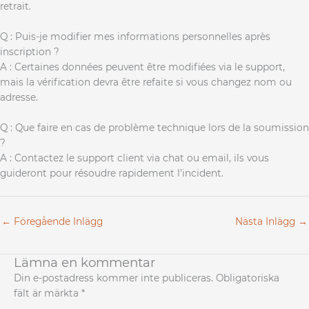
retrait.
Q : Puis-je modifier mes informations personnelles après
inscription ?
A : Certaines données peuvent être modifiées via le support,
mais la vérification devra être refaite si vous changez nom ou
adresse.
Q : Que faire en cas de problème technique lors de la soumission
?
A : Contactez le support client via chat ou email, ils vous
guideront pour résoudre rapidement l’incident.
←
Föregående Inlägg
Nästa Inlägg
→
Lämna en kommentar
Din e-postadress kommer inte publiceras.
Obligatoriska
fält är märkta
*