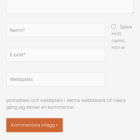
Namn*
Spara
mitt
namn,
min e-
E-
post*
Webbplats
postadress och webbplats i denna webbläsare till nästa
gång jag skriver en kommentar.