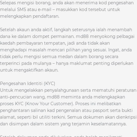
Selepas mengisi borang, anda akan menerima kod pengesahan
melalui SMS atau e‑mail – masukkan kod tersebut untuk
melengkapkan pendaftaran.
Setelah akaun anda aktif, langkah seterusnya ialah menambah
dana ke dalam dompet permainan. md88 menyokong pelbagai
kaedah pembayaran tempatan, jadi anda tidak akan
menghadapi masalah mencari pilihan yang sesuai. Ingat, anda
tidak perlu mengisi semua medan dalam borang secara
terperinci pada mulanya – hanya maklumat penting diperlukan
untuk mengaktifkan akaun.
Pengesahan Identiti (KYC)
Untuk mengelakkan penyalahgunaan serta mematuhi peraturan
anti‑pencucian wang, md88 meminta anda melengkapkan
proses KYC (Know Your Customer). Proses ini melibatkan
penghantaran salinan kad pengenalan atau pasport serta bukti
alamat, seperti bil utiliti terkini. Semua dokumen akan dienkripsi
dan disimpan dalam sistem yang terjamin keselamatannya.