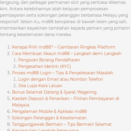
langsung, dan pelbagai permainan slot yang sentiasa dikemas
kini. Antara kelebihannya ialah kelajuan pemprosesan
pembayaran serta sokongan pelanggan berbahasa Melayu yang
responsif. Selain itu, md88 beroperasi di bawah lesen yang sah,
memberikan keyakinan tambahan kepada pemain yang prihatin
tentang keselamatan dana mereka.
Kenapa Pilih md88? – Gambaran Ringkas Platform
Cara Membuat Akaun md88 – Langkah demi Langkah
Pengisian Borang Pendaftaran
Pengesahan Identiti (KYC)
Proses md88 Login – Tips & Penyelesaian Masalah
Login dengan Email atau Nombor Telefon
Jika Lupa Kata Laluan
Bonus Selamat Datang & Syarat Wagering
Kaedah Deposit & Penarikan – Pilihan Pembayaran di
Malaysia
Pengalaman Mobile & Aplikasi md88
Sokongan Pelanggan & Keselamatan
Tanggungjawab Bermain – Tips Bermain Selamat
Kesimpulan: Langkah Seterusnya