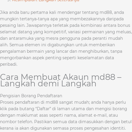
Jika anda baru pertama kali mendengar tentang md88, anda
mungkin tertanya‑tanya apa yang membezakannya daripada
pesaing lain. Jawapannya terletak pada kombinasi antara bonus
selamat datang yang kompetitif, variasi permainan yang meluas,
dan antaramuka yang mesra pengguna pada peranti mudah
alih. Semua elemen ini digabungkan untuk memberikan
pengalaman bermain yang lancar dan menghiburkan, tanpa
mengorbankan aspek penting seperti keselamatan data
peribadi.
Cara Membuat Akaun md88 –
Langkah demi Langkah
Pengisian Borang Pendaftaran
Proses pendaftaran di md88 sangat mudah; anda hanya perlu
klik pada butang “Daftar” di laman utama dan mengisi borang
dengan maklumat asas seperti nama, alamat e‑mail, atau
nombor telefon. Pastikan semua data dimasukkan dengan betul
kerana ia akan digunakan semasa proses pengesahan identiti.