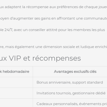
eaux adaptent la récompense aux préférences de chaque joue
 moyen d’augmenter ses gains en affrontant une communaut
ble 24/7, avec un conseiller attitré pour les membres les plus
e, mais également une dimension sociale et ludique enrichi
aux VIP et récompenses
k hebdomadaire
Avantages exclusifs clés
Bonus anniversaire, support standard
Invitations tournois, gestionnaire dédié
Cadeaux personnalisés, événements pr