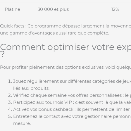
Platine
30 000 et plus
12%
Quick facts : Ce programme dépasse largement la moyenne 
une gamme d’avantages aussi rare que complète.
Comment optimiser votre expér
?
Pour profiter pleinement des options exclusives, voici quelq
Jouez régulièrement sur différentes catégories de jeu
liés aux produits.
Vérifiez chaque semaine vos offres personnalisées : l
Participez aux tournois VIP : c’est souvent là que la val
Activez vos bonus cashback : ils permettent de limiter l
Entretenez le contact avec votre gestionnaire personnel
mesure.