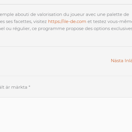
emple abouti de valorisation du joueur avec une palette de
s ses facettes, visitez
https://ile-de.com
et testez vous-mêm
nel ou régulier, ce programme propose des options exclusive
Nästa In
ält är märkta
*