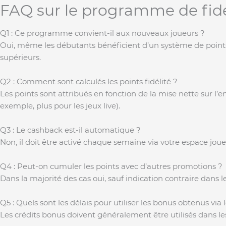
FAQ sur le programme de fidél
Q1 : Ce programme convient-il aux nouveaux joueurs ?
Oui, même les débutants bénéficient d’un système de points
supérieurs.
Q2 : Comment sont calculés les points fidélité ?
Les points sont attribués en fonction de la mise nette sur l’
exemple, plus pour les jeux live).
Q3 : Le cashback est-il automatique ?
Non, il doit être activé chaque semaine via votre espace jou
Q4 : Peut-on cumuler les points avec d’autres promotions ?
Dans la majorité des cas oui, sauf indication contraire dans l
Q5 : Quels sont les délais pour utiliser les bonus obtenus vi
Les crédits bonus doivent généralement être utilisés dans les