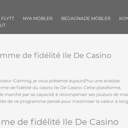
FLYTT
NYA MÖBLER
BEGAGNADE MÖBLER
KON
UT
amme de fidélité Ile De Casino
ecteur iGaming, je vous présente aujourd’hui une analyse
me de fidélité du casino Ile De Casino. Cette plateforme,
r le marché par sa capacité à récompenser ses joueurs de ma
cités de ce programme pensé pour maximiser la valeur à lon
me de fidélité Ile De Casino