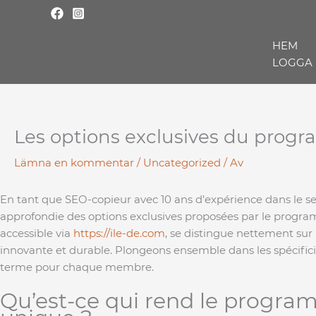
Hoppa
till
innehåll
HEM
LOGGA 
Les options exclusives du progr
Lämna en kommentar
/
Uncategorized
/ Av
En tant que SEO-copieur avec 10 ans d’expérience dans le s
approfondie des options exclusives proposées par le program
accessible via
https://ile-de.com
, se distingue nettement su
innovante et durable. Plongeons ensemble dans les spécifi
terme pour chaque membre.
Qu’est-ce qui rend le program