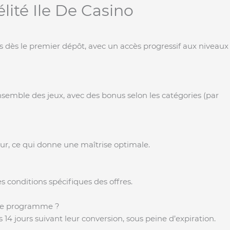
ité Ile De Casino
 dès le premier dépôt, avec un accès progressif aux niveaux
ensemble des jeux, avec des bonus selon les catégories (par
eur, ce qui donne une maîtrise optimale.
es conditions spécifiques des offres.
a le programme ?
 14 jours suivant leur conversion, sous peine d’expiration.