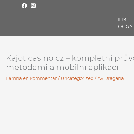
Hoppa
till
innehåll
HEM
LOGGA 
Kajot casino cz – kompletní prů
metodami a mobilní aplikací
Lämna en kommentar
/
Uncategorized
/ Av
Dragana