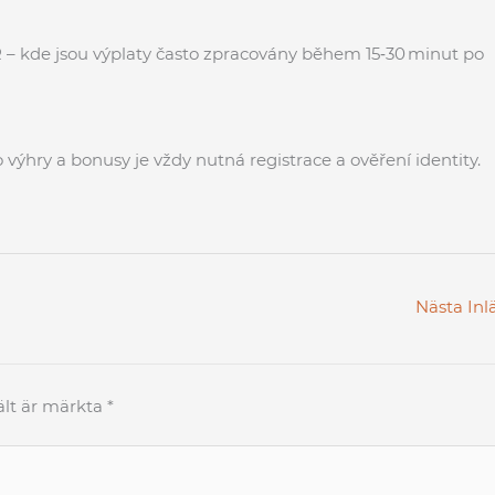
R – kde jsou výplaty často zpracovány během 15‑30 minut po
o výhry a bonusy je vždy nutná registrace a ověření identity.
Nästa In
ält är märkta
*