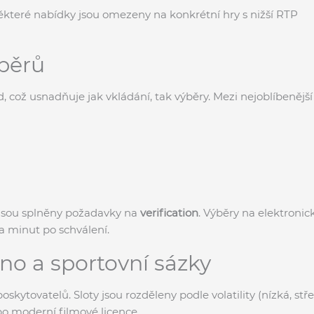
které nabídky jsou omezeny na konkrétní hry s nižší
RTP
ýběrů
což usnadňuje jak vkládání, tak výběry. Mezi nejoblíbenější 
jsou splněny požadavky na
verification
. Výběry na elektronic
a minut po schválení.
sino a sportovní sázky
kytovatelů. Sloty jsou rozděleny podle volatility (nízká, stře
po moderní filmové licence.