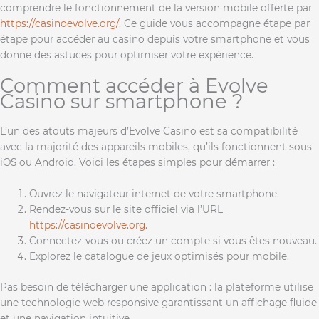
comprendre le fonctionnement de la version mobile offerte par
https://casinoevolve.org/
. Ce guide vous accompagne étape par
étape pour accéder au casino depuis votre smartphone et vous
donne des astuces pour optimiser votre expérience.
Comment accéder à Evolve
Casino sur smartphone ?
L’un des atouts majeurs d’Evolve Casino est sa compatibilité
avec la majorité des appareils mobiles, qu’ils fonctionnent sous
iOS ou Android. Voici les étapes simples pour démarrer :
Ouvrez le navigateur internet de votre smartphone.
Rendez-vous sur le site officiel via l’URL
https://casinoevolve.org
.
Connectez-vous ou créez un compte si vous êtes nouveau.
Explorez le catalogue de jeux optimisés pour mobile.
Pas besoin de télécharger une application : la plateforme utilise
une technologie web responsive garantissant un affichage fluide
et une navigation intuitive.