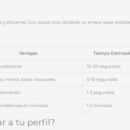
o y eficiente. Con pocos clics recibirás un enlace para restab
Ventajas
Tiempo Estimad
radicional
10-20 segundos
o, menos datos manuales
5-10 segundos
stantáneo
1-3 segundos
problemas en minutos
1-2 minutos
 a tu perfil?