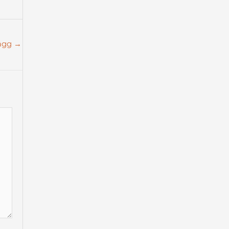
lägg
→