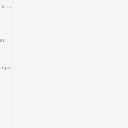
lisis
vas
limpia