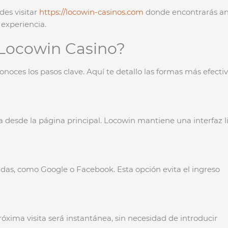
des visitar
https://locowin-casinos.com
donde encontrarás aná
experiencia.
 Locowin Casino?
noces los pasos clave. Aquí te detallo las formas más efecti
ña desde la página principal. Locowin mantiene una interfaz 
das, como Google o Facebook. Esta opción evita el ingreso
xima visita será instantánea, sin necesidad de introducir