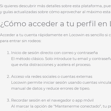
Si quieres descubrir más detalles sobre esta plataforma, pue
y guías actualizadas sobre cómo aprovechar al máximo esta 
¿Cómo acceder a tu perfil en
Acceder a tu cuenta rápidamente en Locowin es sencillo si co
para entrar sin rodeos:
Inicio de sesión directo con correo y contraseña
El método clásico. Solo introduce tu email y contrase
que evita distracciones y acelera el proceso.
Acceso vía redes sociales o cuentas externas
Locowin permite iniciar sesión usando cuentas vincula
manual de datos y reduce errores de tipeo.
Recordar sesión en el navegador o app móvil
Al marcar la opción de “Mantenerme conectado”, tu pró