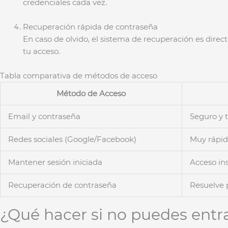
credenciales cada vez.
Recuperación rápida de contraseña
En caso de olvido, el sistema de recuperación es direct
tu acceso.
Tabla comparativa de métodos de acceso
Método de Acceso
Email y contraseña
Seguro y t
Redes sociales (Google/Facebook)
Muy rápid
Mantener sesión iniciada
Acceso in
Recuperación de contraseña
Resuelve 
¿Qué hacer si no puedes entrar