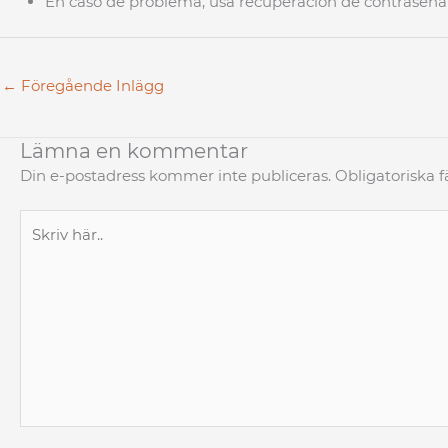
En caso de problema, usa recuperación de contraseña 
←
Föregående Inlägg
Lämna en kommentar
Din e-postadress kommer inte publiceras.
Obligatoriska f
Skriv
här..