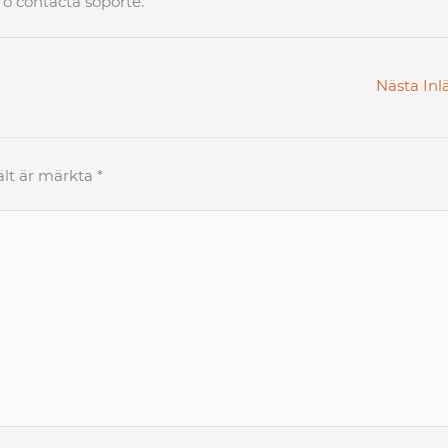
o contacta soporte.
Nästa In
ält är märkta
*