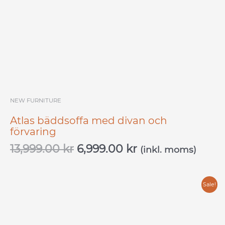
NEW FURNITURE
Atlas bäddsoffa med divan och
förvaring
13,999.00
kr
6,999.00
kr
(inkl. moms)
Original
Current
Sale!
price
price
was:
is: