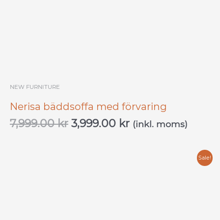
NEW FURNITURE
Nerisa bäddsoffa med förvaring
7,999.00
kr
3,999.00
kr
(inkl. moms)
Original
Current
Sale!
price
price
was:
is:
8,000.00 kr.
4,000.00 kr.