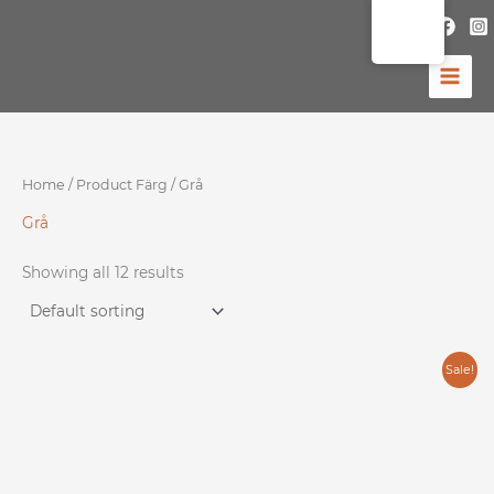
Skip
to
content
Home
/ Product Färg / Grå
Grå
Showing all 12 results
Original
Current
Sale!
price
price
was:
is:
13,999.00 kr.
6,999.00 kr.