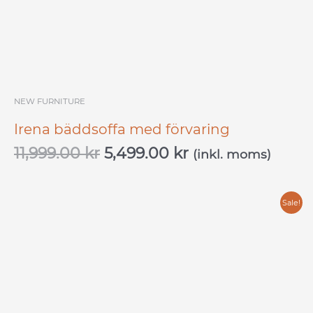
NEW FURNITURE
Irena bäddsoffa med förvaring
11,999.00
kr
5,499.00
kr
(inkl. moms)
Original
Current
Sale!
price
price
was:
is:
15,399.00 kr.
7,699.00 kr.