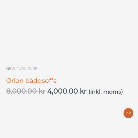
NEW FURNITURE
Orion bäddsoffa
8,000.00
kr
4,000.00
kr
(inkl. moms)
Original
Current
Sale!
price
price
was:
is: