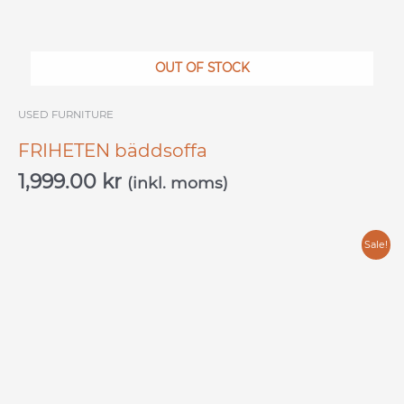
OUT OF STOCK
USED ​​FURNITURE
FRIHETEN bäddsoffa
1,999.00
kr
(inkl. moms)
Original
Current
Sale!
price
price
was:
is:
11,999.00 kr.
5,499.00 kr.