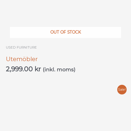
OUT OF STOCK
USED ​​FURNITURE
Utemöbler
2,999.00
kr
(inkl. moms)
Original
Current
Sale!
price
price
was:
is:
9,999.00 kr.
4,999.00 kr.