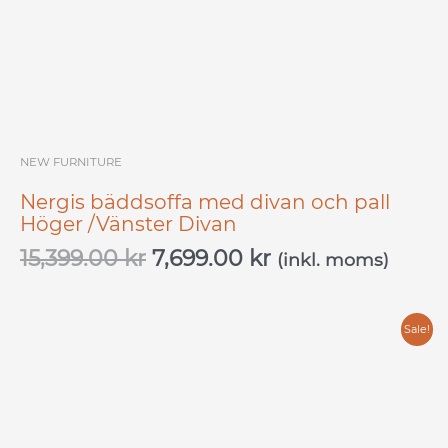
NEW FURNITURE
Nergis bäddsoffa med divan och pall
Höger /Vänster Divan
15,399.00
kr
7,699.00
kr
(inkl. moms)
Original
Current
Sale!
price
price
was:
is:
7,999.00 kr.
3,999.00 kr.