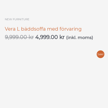
NEW FURNITURE
Vera L bäddsoffa med förvaring
9,999.00
kr
4,999.00
kr
(inkl. moms)
Original
Current
Sale!
price
price
was:
is:
10,599.00 kr.
5,299.00 kr.