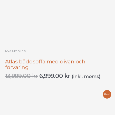
13,999.00 kr.
6,999.00 kr.
NYA MÖBLER
Atlas bäddsoffa med divan och
förvaring
13,999.00
kr
6,999.00
kr
(inkl. moms)
Det
Det
Rea!
ursprungliga
nuvarande
priset
priset