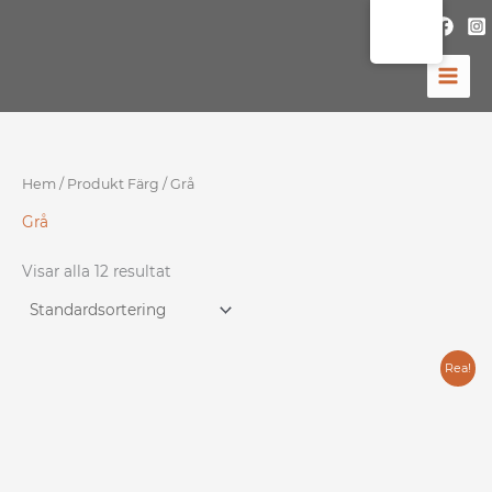
Hoppa
till
innehåll
Hem
/ Produkt Färg / Grå
Grå
Visar alla 12 resultat
Det
Det
Rea!
ursprungliga
nuvarande
priset
priset
var:
är: