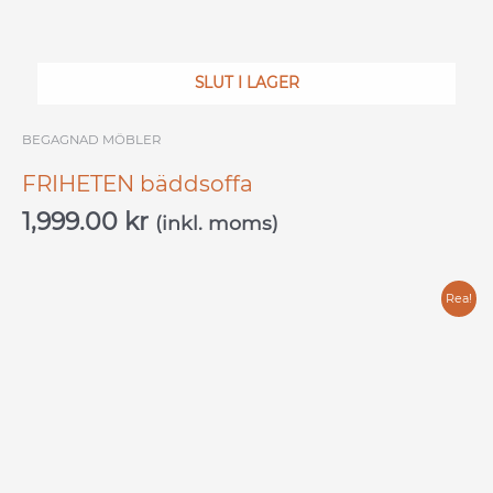
SLUT I LAGER
BEGAGNAD MÖBLER
FRIHETEN bäddsoffa
1,999.00
kr
(inkl. moms)
Det
Det
Rea!
ursprungliga
nuvarande
priset
priset
var:
är:
11,999.00 kr.
5,499.00 kr.