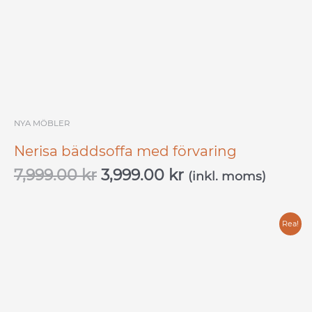
NYA MÖBLER
Nerisa bäddsoffa med förvaring
7,999.00
kr
3,999.00
kr
(inkl. moms)
Det
Det
Rea!
ursprungliga
nuvarande
priset
priset
var:
är:
8,000.00 kr.
4,000.00 kr.