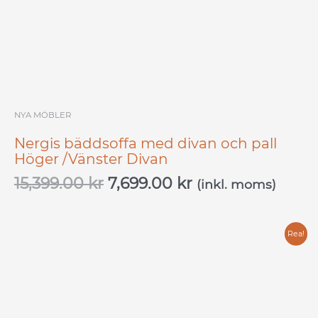
NYA MÖBLER
Nergis bäddsoffa med divan och pall
Höger /Vänster Divan
15,399.00
kr
7,699.00
kr
(inkl. moms)
Det
Det
Rea!
ursprungliga
nuvarande
priset
priset
var:
är:
7,999.00 kr.
3,999.00 kr.