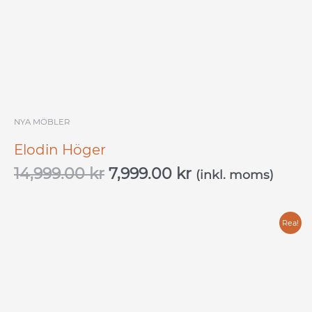
var:
är:
14,999.00 kr.
7,999.00 kr.
NYA MÖBLER
Elodin Höger
14,999.00
kr
7,999.00
kr
(inkl. moms)
Det
Det
Rea!
ursprungliga
nuvarande
priset
priset
var:
är:
4,000.00 kr.
2,500.00 kr.