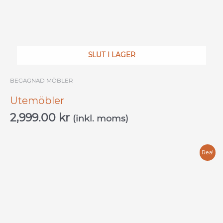
SLUT I LAGER
BEGAGNAD MÖBLER
Utemöbler
2,999.00
kr
(inkl. moms)
Det
Det
Rea!
ursprungliga
nuvarande
priset
priset
var:
är:
9,999.00 kr.
4,999.00 kr.