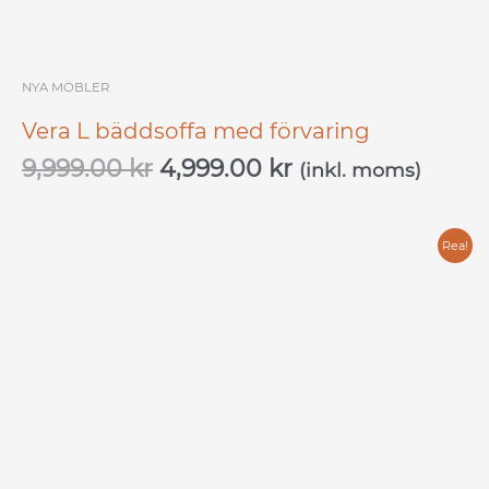
NYA MÖBLER
Vera L bäddsoffa med förvaring
9,999.00
kr
4,999.00
kr
(inkl. moms)
Det
Det
Rea!
ursprungliga
nuvarande
priset
priset
var:
är:
10,599.00 kr.
5,299.00 kr.