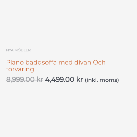
var:
är:
8,999.00 kr.
4,499.00 kr.
NYA MÖBLER
Piano bäddsoffa med divan Och
förvaring
8,999.00
kr
4,499.00
kr
(inkl. moms)