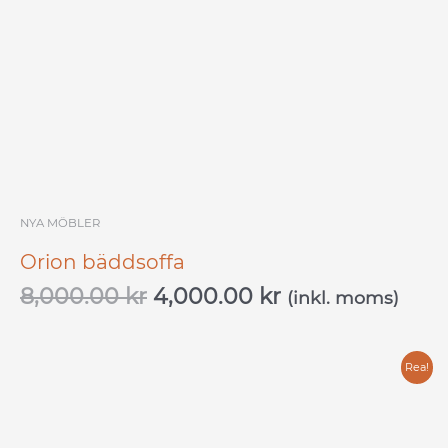
NYA MÖBLER
Orion bäddsoffa
8,000.00
kr
4,000.00
kr
(inkl. moms)
Det
Det
Rea!
ursprungliga
nuvarande
priset
priset