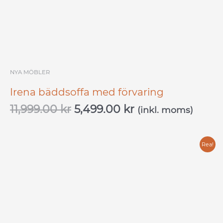
NYA MÖBLER
Irena bäddsoffa med förvaring
11,999.00
kr
5,499.00
kr
(inkl. moms)
Det
Det
Rea!
ursprungliga
nuvarande
priset
priset
var:
är:
15,399.00 kr.
7,699.00 kr.