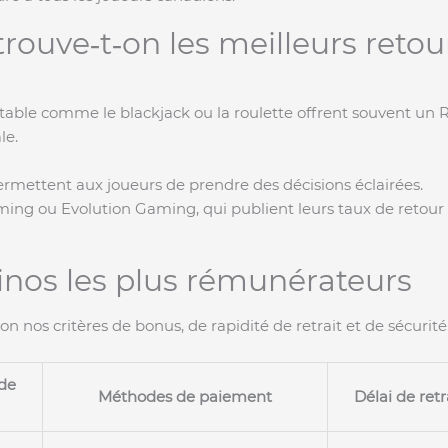
trouve‑t‑on les meilleurs retou
 table comme le blackjack ou la roulette offrent souvent un 
le.
ermettent aux joueurs de prendre des décisions éclairées.
ng ou Evolution Gaming, qui publient leurs taux de retour 
inos les plus rémunérateurs
n nos critères de bonus, de rapidité de retrait et de sécurité
de
Méthodes de paiement
Délai de retr