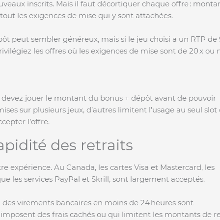
veaux inscrits. Mais il faut décortiquer chaque offre : monta
out les exigences de mise qui y sont attachées.
ôt peut sembler généreux, mais si le jeu choisi a un RTP de 
rivilégiez les offres où les exigences de mise sont de 20 x ou 
 devez jouer le montant du bonus + dépôt avant de pouvoir
mises sur plusieurs jeux, d’autres limitent l’usage au seul slot
cepter l’offre.
pidité des retraits
 expérience. Au Canada, les cartes Visa et Mastercard, les
ue les services PayPal et Skrill, sont largement acceptés.
 ou des virements bancaires en moins de 24 heures sont
 imposent des frais cachés ou qui limitent les montants de re