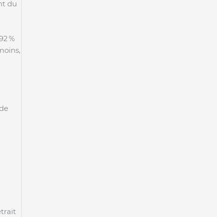
nt du
92 %
moins,
 de
trait