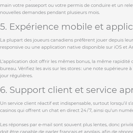
main votre passeport ou votre permis de conduire et un rele
nouvelles demandes pendant plusieurs mois.
5. Expérience mobile et appli
La plupart des joueurs canadiens préfèrent jouer depuis le
responsive ou une application native disponible sur iOS et A
L’application doit offrir les mêmes bonus, la même rapidité
bureau. Vérifiez les avis sur les stores : une note supérieur
jour régulières.
6. Support client et service ap
Un service client réactif est indispensable, surtout lorsqu’il
casinos qui offrent un chat en direct 24 / 7, ainsi qu’un num
Les réponses par e‑mail sont souvent plus lentes, donc privi
doit être capable de parler français et anglais, afin de répon