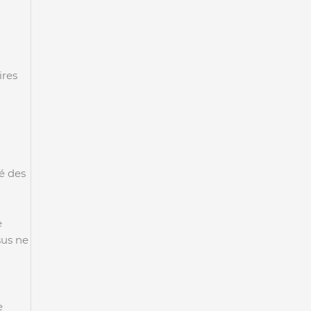
ires
é des
e
sus ne
e