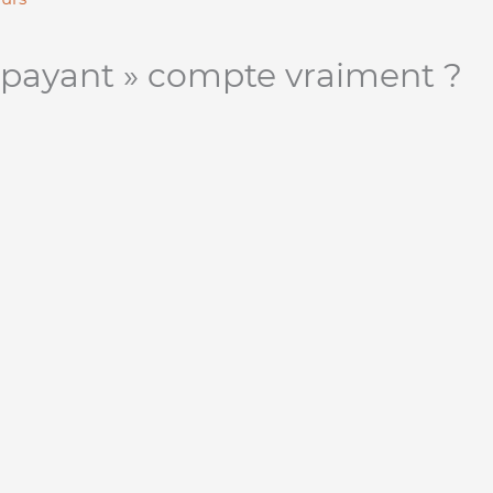
us payant » compte vraiment ?