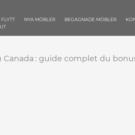
FLYTT
NYA MÖBLER
BEGAGNADE MÖBLER
KON
UT
au Canada : guide complet du bonu