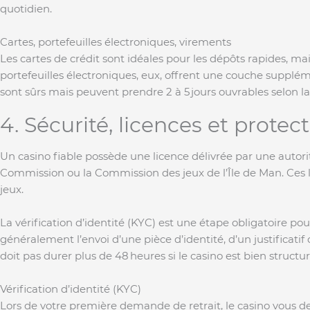
quotidien.
Cartes, portefeuilles électroniques, virements
Les cartes de crédit sont idéales pour les dépôts rapides, ma
portefeuilles électroniques, eux, offrent une couche supplém
sont sûrs mais peuvent prendre 2 à 5 jours ouvrables selon l
4. Sécurité, licences et protec
Un casino fiable possède une licence délivrée par une auto
Commission ou la Commission des jeux de l’Île de Man. Ces li
jeux.
La vérification d’identité (KYC) est une étape obligatoire po
généralement l’envoi d’une pièce d’identité, d’un justificati
doit pas durer plus de 48 heures si le casino est bien structur
Vérification d’identité (KYC)
Lors de votre première demande de retrait, le casino vous