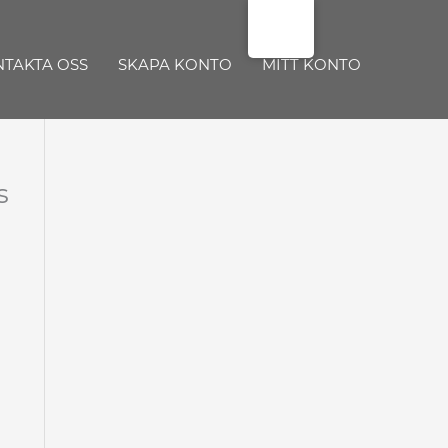
TAKTA OSS
SKAPA KONTO
MITT KONTO
s