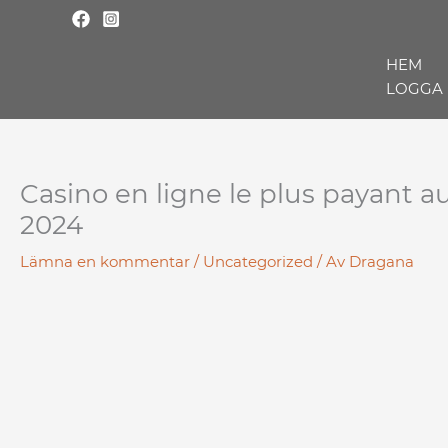
Hoppa
till
innehåll
HEM
LOGGA 
Casino en ligne le plus payant 
2024
Lämna en kommentar
/
Uncategorized
/ Av
Dragana