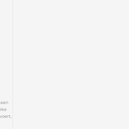
 aan
ieke
voert,