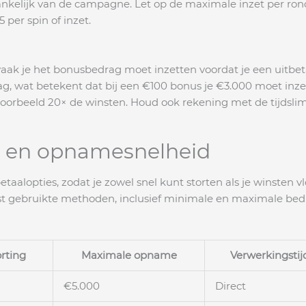
hankelijk van de campagne. Let op de maximale inzet per ro
 per spin of inzet.
aak je het bonusbedrag moet inzetten voordat je een uitbet
ag, wat betekent dat bij een €100 bonus je €3.000 moet inze
oorbeeld 20× de winsten. Houd ook rekening met de tijdslim
 en opnamesnelheid
alopties, zodat je zowel snel kunt storten als je winsten vl
st gebruikte methoden, inclusief minimale en maximale be
rting
Maximale opname
Verwerkingstij
€5.000
Direct