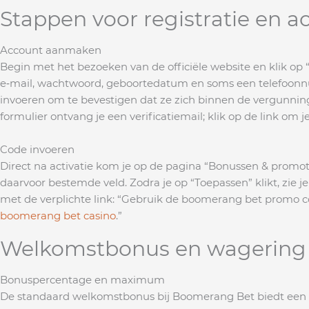
Stappen voor registratie en 
Account aanmaken
Begin met het bezoeken van de officiële website en klik op 
e‑mail, wachtwoord, geboortedatum en soms een telefoon
invoeren om te bevestigen dat ze zich binnen de vergunning
formulier ontvang je een verificatiemail; klik op de link om j
Code invoeren
Direct na activatie kom je op de pagina “Bonussen & promot
daarvoor bestemde veld. Zodra je op “Toepassen” klikt, zie 
met de verplichte link: “Gebruik de boomerang bet promo cod
boomerang bet casino
.”
Welkomstbonus en wagering 
Bonuspercentage en maximum
De standaard welkomstbonus bij Boomerang Bet biedt een 1