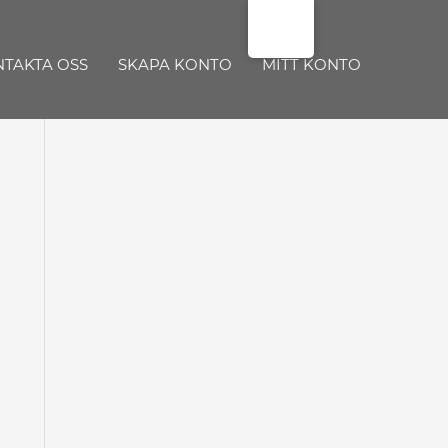
TAKTA OSS
SKAPA KONTO
MITT KONTO