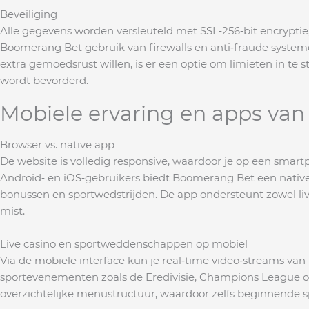
Beveiliging
Alle gegevens worden versleuteld met SSL‑256‑bit encrypti
Boomerang Bet gebruik van firewalls en anti‑fraude syste
extra gemoedsrust willen, is er een optie om limieten in te s
wordt bevorderd.
Mobiele ervaring en apps va
Browser vs. native app
De website is volledig responsive, waardoor je op een smart
Android‑ en iOS‑gebruikers biedt Boomerang Bet een native
bonussen en sportwedstrijden. De app ondersteunt zowel liv
mist.
Live casino en sportweddenschappen op mobiel
Via de mobiele interface kun je real‑time video‑streams van l
sportevenementen zoals de Eredivisie, Champions League of F
overzichtelijke menustructuur, waardoor zelfs beginnende 