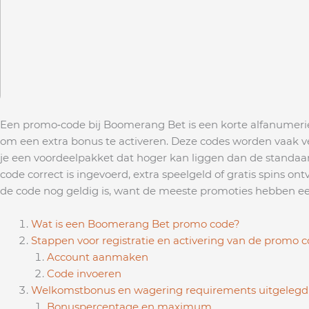
Een promo‑code bij Boomerang Bet is een korte alfanumerieke 
om een extra bonus te activeren. Deze codes worden vaak ver
je een voordeelpakket dat hoger kan liggen dan de standaar
code correct is ingevoerd, extra speelgeld of gratis spins on
de code nog geldig is, want de meeste promoties hebben ee
Wat is een Boomerang Bet promo code?
Stappen voor registratie en activering van de promo 
Account aanmaken
Code invoeren
Welkomstbonus en wagering requirements uitgelegd
Bonuspercentage en maximum