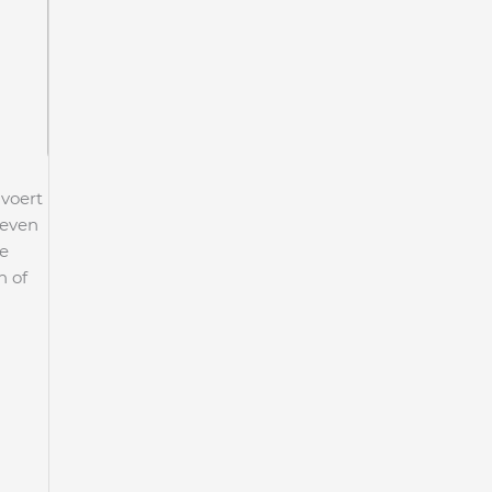
nvoert
geven
de
n of