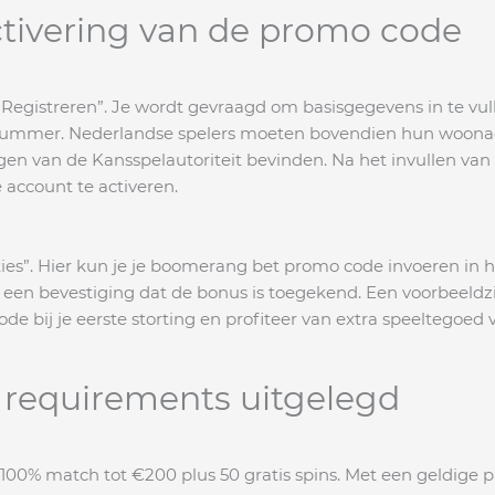
activering van de promo code
“Registreren”. Je wordt gevraagd om basisgegevens in te vul
nummer. Nederlandse spelers moeten bovendien hun woona
en van de Kansspelautoriteit bevinden. Na het invullen van
e account te activeren.
ies”. Hier kun je je boomerang bet promo code invoeren in h
je een bevestiging dat de bonus is toegekend. Een voorbeeldz
e bij je eerste storting en profiteer van extra speeltegoed 
requirements uitgelegd
00% match tot €200 plus 50 gratis spins. Met een geldige 