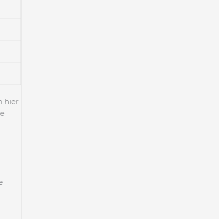
 hier
je
e