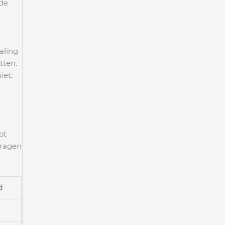
nde
aling
tten.
iet;
ot
dragen
d