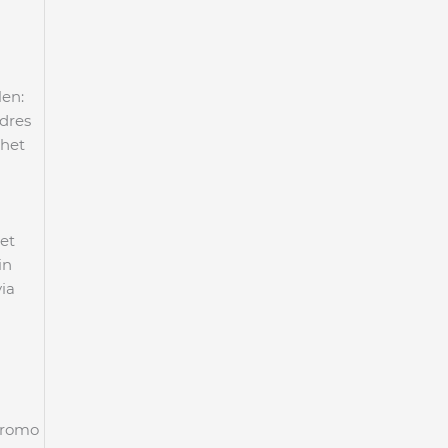
len:
dres
 het
et
in
via
promo