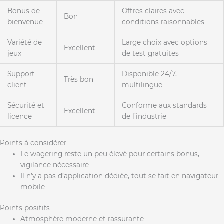
Bonus de
Offres claires avec
Bon
bienvenue
conditions raisonnables
Variété de
Large choix avec options
Excellent
jeux
de test gratuites
Support
Disponible 24/7,
Très bon
client
multilingue
Sécurité et
Conforme aux standards
Excellent
licence
de l’industrie
Points à considérer
Le wagering reste un peu élevé pour certains bonus,
vigilance nécessaire
Il n’y a pas d’application dédiée, tout se fait en navigateur
mobile
Points positifs
Atmosphère moderne et rassurante