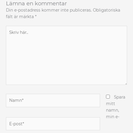
Lämna en kommentar
Din e-postadress kommer inte publiceras.
Obligatoriska
fält är märkta
*
Skriv
här..
Namn*
Spara
mitt
namn,
min e-
E-
post*