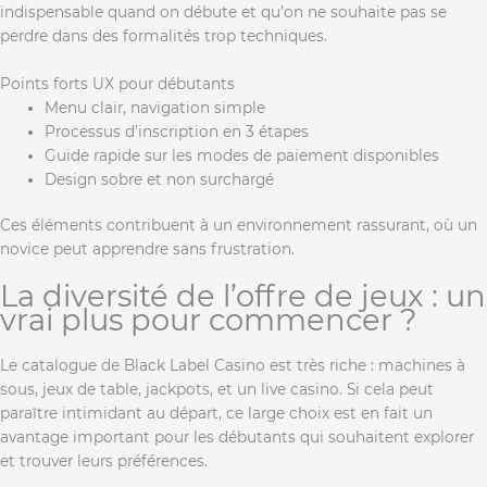
indispensable quand on débute et qu’on ne souhaite pas se
perdre dans des formalités trop techniques.
Points forts UX pour débutants
Menu clair, navigation simple
Processus d’inscription en 3 étapes
Guide rapide sur les modes de paiement disponibles
Design sobre et non surchargé
Ces éléments contribuent à un environnement rassurant, où un
novice peut apprendre sans frustration.
La diversité de l’offre de jeux : un
vrai plus pour commencer ?
Le catalogue de Black Label Casino est très riche : machines à
sous, jeux de table, jackpots, et un live casino. Si cela peut
paraître intimidant au départ, ce large choix est en fait un
avantage important pour les débutants qui souhaitent explorer
et trouver leurs préférences.