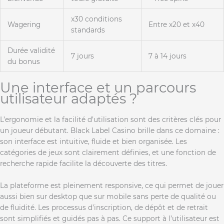
x30 conditions
Wagering
Entre x20 et x40
standards
Durée validité
7 jours
7 à 14 jours
du bonus
Une interface et un parcours
utilisateur adaptés ?
L’ergonomie et la facilité d’utilisation sont des critères clés pour
un joueur débutant. Black Label Casino brille dans ce domaine :
son interface est intuitive, fluide et bien organisée. Les
catégories de jeux sont clairement définies, et une fonction de
recherche rapide facilite la découverte des titres.
La plateforme est pleinement responsive, ce qui permet de jouer
aussi bien sur desktop que sur mobile sans perte de qualité ou
de fluidité. Les processus d’inscription, de dépôt et de retrait
sont simplifiés et guidés pas à pas. Ce support à l’utilisateur est