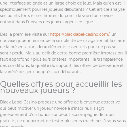
une interface soignée et un large choix de jeux. Mais qu’en est-il
spécifiquement pour les joueurs débutants ? Cet article analyse
ses points forts et ses limites du point de vue d’un novice
entrant dans l’univers des jeux d’argent en ligne.
Dès la première visite sur
https://blacklabel-casino.com/
, un
nouveau joueur remarque la simplicité de navigation et la clarté
de la présentation, deux éléments essentiels pour ne pas se
sentir perdu. Mais au-delà de cette bonne première impression, il
faut approfondir plusieurs critères importants : la transparence
des conditions, la qualité du support, les offres de bienvenue et
la variété des jeux adaptés aux débutants.
Quelles offres pour accueillir les
nouveaux joueurs ?
Black Label Casino propose une offre de bienvenue attractive
qui peut motiver un joueur novice à s’inscrire. Il s’agit
généralement d’un bonus sur dépôt accompagné de tours
gratuits, ce qui permet de tester plusieurs machines à sous sans