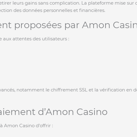
tirer leurs gains sans complication. La plateforme mise sur 
tection des données personnelles et financières.
ment proposées par Amon Casi
ux attentes des utilisateurs :
avancés, notamment le chiffrement SSL et la vérification en 
paiement d’Amon Casino
à Amon Casino d’offrir :