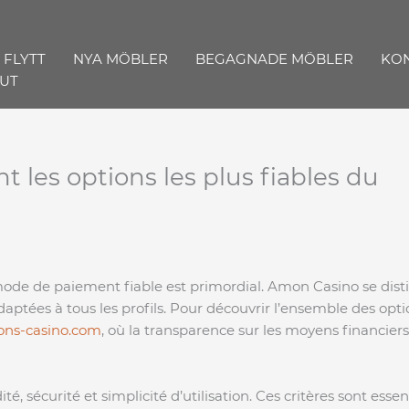
FLYTT
NYA MÖBLER
BEGAGNADE MÖBLER
KON
UT
les options les plus fiables du
mode de paiement fiable est primordial. Amon Casino se dis
aptées à tous les profils. Pour découvrir l’ensemble des opti
ons-casino.com
, où la transparence sur les moyens financiers
sécurité et simplicité d’utilisation. Ces critères sont essen