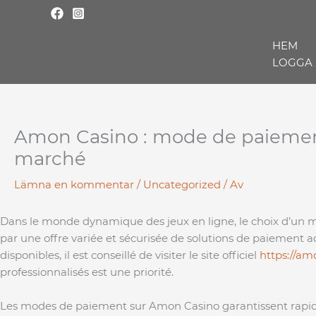
Hoppa
till
innehåll
HEM
LOGGA 
Amon Casino : mode de paiement 
marché
Lämna en kommentar
/
Uncategorized
/ Av
Dans le monde dynamique des jeux en ligne, le choix d’un 
par une offre variée et sécurisée de solutions de paiement ad
disponibles, il est conseillé de visiter le site officiel
https://am
professionnalisés est une priorité.
Les modes de paiement sur Amon Casino garantissent rapidité, 