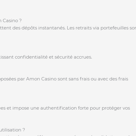
n Casino ?
tent des dépôts instantanés. Les retraits via portefeuilles so
sant confidentialité et sécurité accrues.
posées par Amon Casino sont sans frais ou avec des frais
es et impose une authentification forte pour protéger vos
tilisation ?