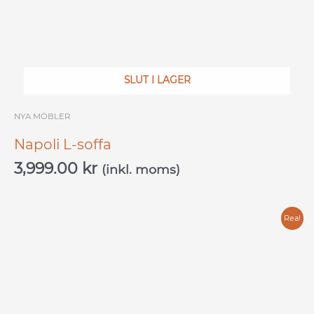
SLUT I LAGER
NYA MÖBLER
Napoli L-soffa
3,999.00
kr
(inkl. moms)
Det
Det
Rea!
ursprungliga
nuvarande
priset
priset
var:
är:
8,000.00 kr.
4,000.00 kr.