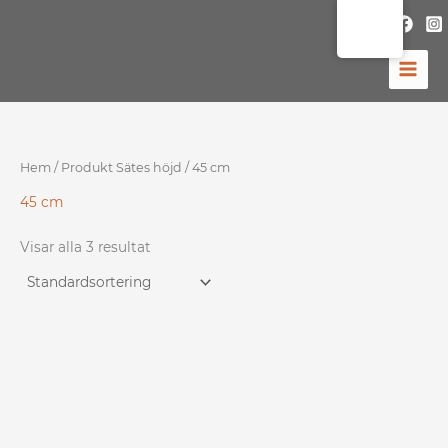
Hoppa
till
innehåll
Hem
/ Produkt Sätes höjd / 45 cm
45 cm
Visar alla 3 resultat