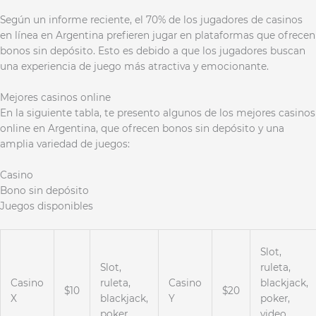
Según un informe reciente, el 70% de los jugadores de casinos
en línea en Argentina prefieren jugar en plataformas que ofrecen
bonos sin depósito. Esto es debido a que los jugadores buscan
una experiencia de juego más atractiva y emocionante.
Mejores casinos online
En la siguiente tabla, te presento algunos de los mejores casinos
online en Argentina, que ofrecen bonos sin depósito y una
amplia variedad de juegos:
Casino
Bono sin depósito
Juegos disponibles
Slot,
Slot,
ruleta,
Casino
ruleta,
Casino
blackjack,
$10
$20
X
blackjack,
Y
poker,
poker
video