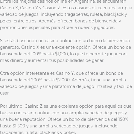
Entre los mejores casinos online en Argentina, se encuentran
Casino X, Casino Y y Casino Z. Estos casinos ofrecen una amplia
variedad de juegos, incluyendo tragaperras, ruleta, blackjack y
poker, entre otros. Además, ofrecen bonos de bienvenida y
promociones especiales para atraer a nuevos jugadores.
Si estás buscando un casino online con un bono de bienvenida
generoso, Casino X es una excelente opción. Ofrece un bono de
bienvenida del 100% hasta $1,000, lo que te permite jugar con
más dinero y aumentar tus posibilidades de ganar.
Otra opción interesante es Casino Y, que ofrece un bono de
bienvenida del 200% hasta $2,000. Además, tiene una amplia
variedad de juegos y una plataforma de juego intuitiva y fácil de
usar.
Por último, Casino Z es una excelente opción para aquellos que
buscan un casino online con una amplia variedad de juegos y
una buena reputación. Ofrece un bono de bienvenida del 150%
hasta $1,500 y una amplia variedad de juegos, incluyendo
tragaperras, ruleta, blackjack y poker.