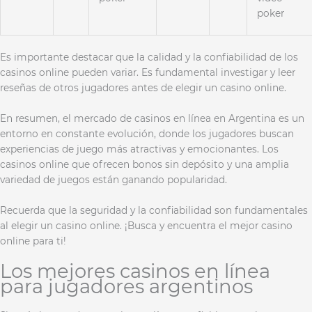
poker
Es importante destacar que la calidad y la confiabilidad de los
casinos online pueden variar. Es fundamental investigar y leer
reseñas de otros jugadores antes de elegir un casino online.
En resumen, el mercado de casinos en línea en Argentina es un
entorno en constante evolución, donde los jugadores buscan
experiencias de juego más atractivas y emocionantes. Los
casinos online que ofrecen bonos sin depósito y una amplia
variedad de juegos están ganando popularidad.
Recuerda que la seguridad y la confiabilidad son fundamentales
al elegir un casino online. ¡Busca y encuentra el mejor casino
online para ti!
Los mejores casinos en línea
para jugadores argentinos