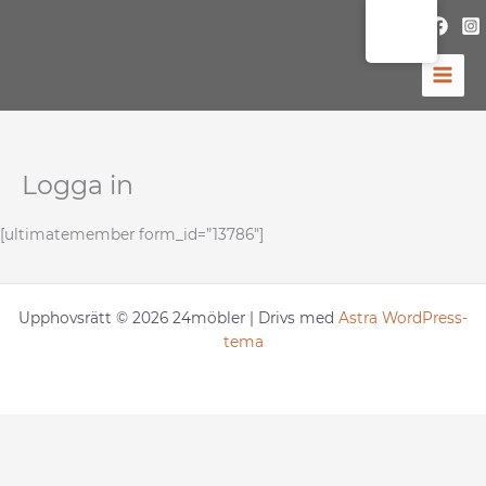
Hoppa
till
innehåll
Logga in
[ultimatemember form_id=”13786″]
Upphovsrätt © 2026 24möbler | Drivs med
Astra WordPress-
tema