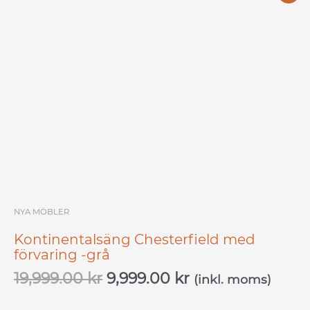
ursprungliga
nuvarande
priset
priset
var:
är:
19,999.00 kr.
9,999.00 kr.
NYA MÖBLER
Kontinentalsäng Chesterfield med
förvaring -grå
19,999.00
kr
9,999.00
kr
(inkl. moms)