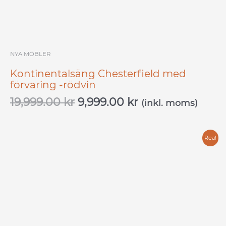
NYA MÖBLER
Kontinentalsäng Chesterfield med
förvaring -rödvin
19,999.00
kr
9,999.00
kr
(inkl. moms)
Det
Det
Rea!
ursprungliga
nuvarande
priset
priset
var:
är:
15,999.00 kr.
7,999.00 kr.