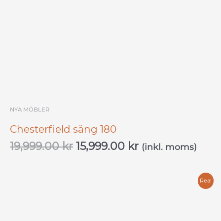
19,999.00 kr.
15,999.00 kr.
NYA MÖBLER
Chesterfield säng 180
19,999.00
kr
15,999.00
kr
(inkl. moms)
Det
Det
Rea!
ursprungliga
nuvarande
priset
priset