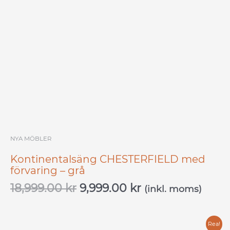
NYA MÖBLER
Kontinentalsäng CHESTERFIELD med
förvaring – grå
18,999.00
kr
9,999.00
kr
(inkl. moms)
Det
Det
Rea!