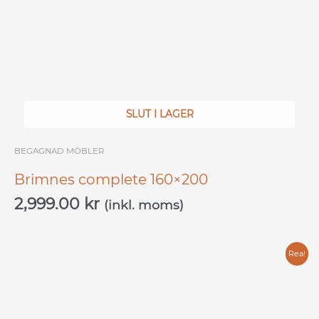
SLUT I LAGER
BEGAGNAD MÖBLER
Brimnes complete 160×200
2,999.00
kr
(inkl. moms)
Det
Det
Rea!
ursprungliga
nuvarande
priset
priset
var:
är: