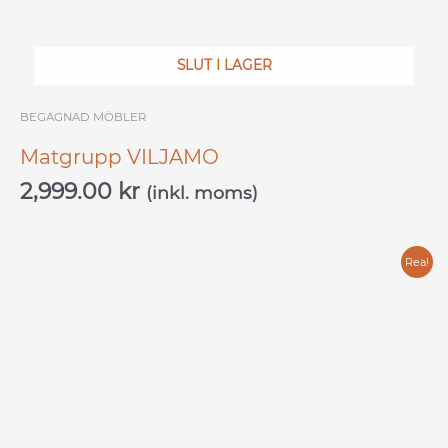
SLUT I LAGER
BEGAGNAD MÖBLER
Matgrupp VILJAMO
2,999.00
kr
(inkl. moms)
Det
Det
Rea!
ursprungliga
nuvarande
priset
priset
var:
är:
7,999.00 kr.
3,999.00 kr.