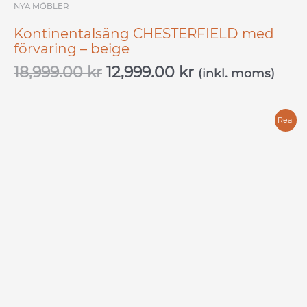
NYA MÖBLER
Kontinentalsäng CHESTERFIELD med
förvaring – beige
18,999.00
kr
12,999.00
kr
(inkl. moms)
Det
Det
Rea!
ursprungliga
nuvarande
priset
priset
var:
är:
18,999.00 kr.
9,999.00 kr.