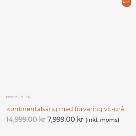
Det
Det
Rea!
ursprungliga
nuvarande
priset
priset
var:
är:
14,999.00 kr.
7,999.00 kr.
NYA MÖBLER
Kontinentalsäng med förvaring vit-grå
14,999.00
kr
7,999.00
kr
(inkl. moms)