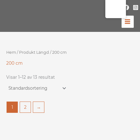
Hoppa
till
innehåll
Hem
/ Produkt Längd / 200 cm
200 cm
Visar 1–12 av 13 resultat
1
2
→