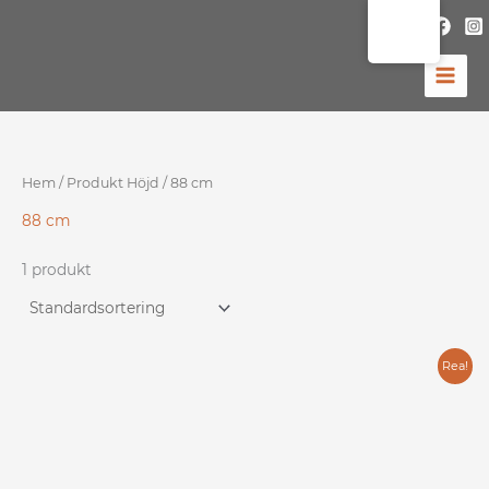
Hoppa
till
innehåll
Hem
/ Produkt Höjd / 88 cm
88 cm
1 produkt
Det
Det
Rea!
ursprungliga
nuvarande
priset
priset
var:
är: