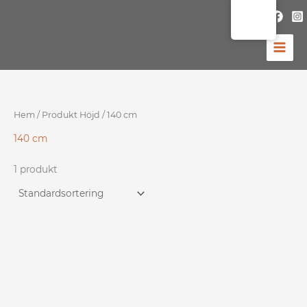
Hoppa
till
innehåll
Hem
/ Produkt Höjd / 140 cm
140 cm
1 produkt