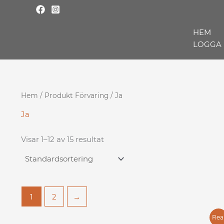
Hoppa
till
innehåll
HEM
LOGGA 
Hem
/ Produkt Förvaring / Ja
Ja
Visar 1–12 av 15 resultat
1
2
→
Det
Det
Rea