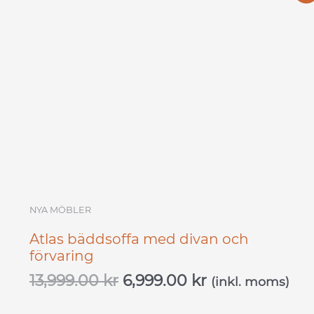
ursprungliga
nuvarande
priset
priset
var:
är:
13,999.00 kr.
6,999.00 kr.
NYA MÖBLER
Atlas bäddsoffa med divan och
förvaring
13,999.00
kr
6,999.00
kr
(inkl. moms)