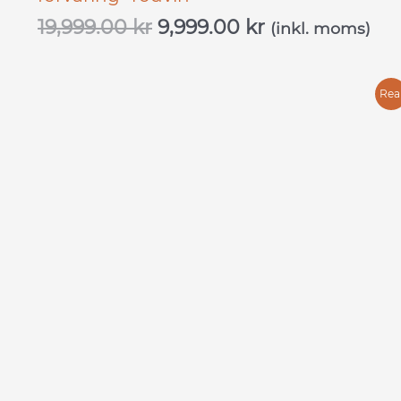
19,999.00
kr
9,999.00
kr
(inkl. moms)
Det
Det
Rea
ursprungliga
nuvarande
priset
priset
var:
är:
13,999.00 kr.
7,999.00 kr.