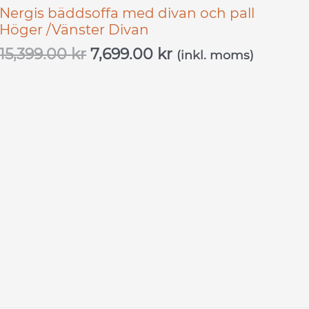
Nergis bäddsoffa med divan och pall
Höger /Vänster Divan
15,399.00
kr
7,699.00
kr
(inkl. moms)