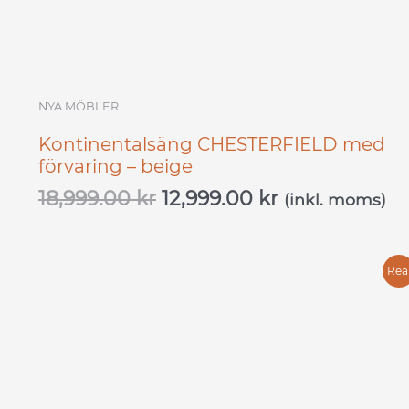
NYA MÖBLER
Kontinentalsäng CHESTERFIELD med
förvaring – beige
18,999.00
kr
12,999.00
kr
(inkl. moms)
Det
Det
Rea
ursprungliga
nuvarande
priset
priset
var:
är:
19,999.00 kr.
9,999.00 kr.