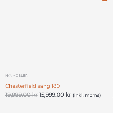
ursprungliga
nuvarande
priset
priset
var:
är:
19,999.00 kr.
15,999.00 kr.
NYA MÖBLER
Chesterfield säng 180
19,999.00
kr
15,999.00
kr
(inkl. moms)