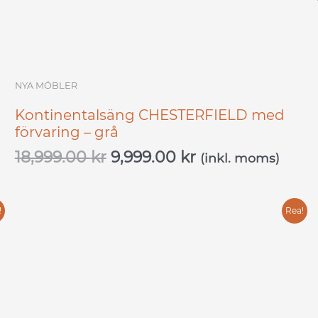
NYA MÖBLER
Kontinentalsäng CHESTERFIELD med
förvaring – grå
18,999.00
kr
9,999.00
kr
(inkl. moms)
Det
Det
!
Rea!
ursprungliga
nuvarande
priset
priset
var:
är:
15,999.00 kr.
7,999.00 kr.