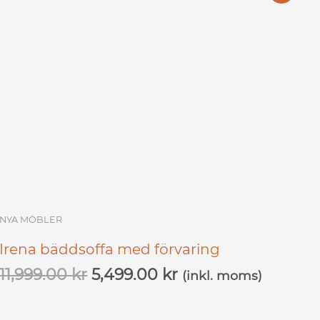
ursprungliga
nuvarande
priset
priset
var:
är:
11,999.00 kr.
5,499.00 kr.
NYA MÖBLER
Irena bäddsoffa med förvaring
11,999.00
kr
5,499.00
kr
(inkl. moms)