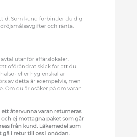
dittid. Som kund förbinder du dig
l dröjsmålsavgifter och ränta.
vtal utanför affärslokaler.
tt oförändrat skick för att du
hälso- eller hygienskäl är
rs av detta är exempelvis, men
e. Om du är osäker på om varan
 ett återvunna varan returneras
de och ej mottagna paket som går
 adress från kund. Läkemedel som
gå i retur till oss i onödan.