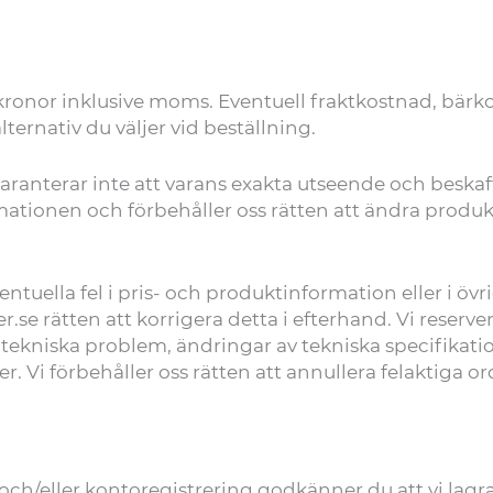
 kronor inklusive moms. Eventuell fraktkostnad, bä
ternativ du väljer vid beställning.
anterar inte att varans exakta utseende och beskaffe
rmationen och förbehåller oss rätten att ändra produ
entuella fel i pris- och produktinformation eller i öv
.se rätten att korrigera detta i efterhand. Vi reservera
r, tekniska problem, ändringar av tekniska specifikat
ser. Vi förbehåller oss rätten att annullera felaktiga or
ch/eller kontoregistrering godkänner du att vi lagr