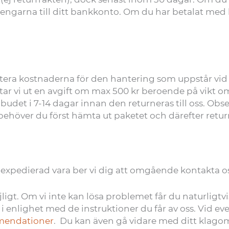
 pengarna till ditt bankkonto. Om du har betalat med
bitera kostnaderna för den hantering som uppstår vid
tar vi ut en avgift om max 500 kr beroende på vikt om
udet i 7-14 dagar innan den returneras till oss. Obs
, behöver du först hämta ut paketet och därefter retu
elexpedierad vara ber vi dig att omgående kontakta o
jligt. Om vi inte kan lösa problemet får du naturligtv
i enlighet med de instruktioner du får av oss. Vid event
mendationer
. Du kan även gå vidare med ditt kla