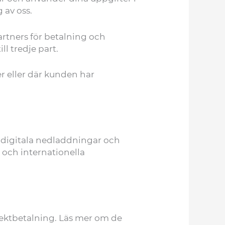
g av oss.
rtners för betalning och
ll tredje part.
er eller där kunden har
p, digitala nedladdningar och
 och internationella
irektbetalning. Läs mer om de