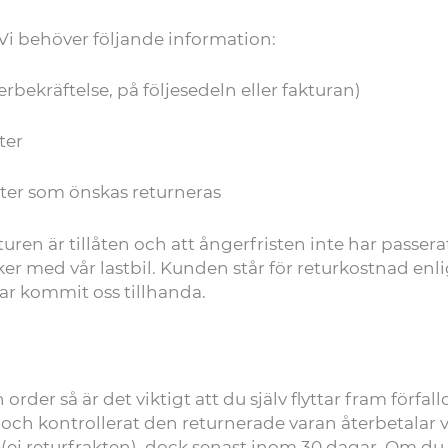
 Vi behöver följande information:
rbekräftelse, på följesedeln eller fakturan)
ter
ter som önskas returneras
turen är tillåten och att ångerfristen inte har passera
r med vår lastbil. Kunden står för returkostnad enl
har kommit oss tillhanda.
order så är det viktigt att du själv flyttar fram förfa
t och kontrollerat den returnerade varan återbetala
 (ej returfrakten), dock senast inom 30 dagar. Om du