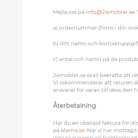
Mejla oss på
info@24mobler.se
.
a) ordernummer (finns i din orde
b) ditt namn och kontaktuppgif
c) antal och namn på de produk
24mobler.se skall bekräfta att re
Vi rekommenderar att returen ske
ansvaret för varan till dess den 
Återbetalning
Har du en obetald faktura för din 
på
klarna.se
. När vi har mottagi
inklusive eventuell fraktkostnad