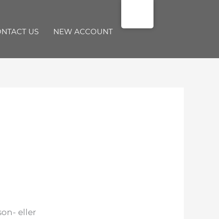
NTACT US
NEW ACCOUNT
son- eller