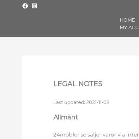
Skip
to
content
HOME
MY AC
LEGAL NOTES
Last updated: 2021-11-08
Allmänt
24mobler.se säljer varor via inte