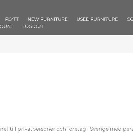
FLYTT
NEW FURNITURE
USED FURNITURE
CO
COUNT
LOG OUT
rnet till privatpersoner och företag i Sverige med per