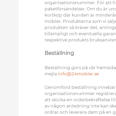
organisationsnummer. För att han
paketförsändelser. Om du är unde
kortköp där kunden är minderåri
möbler. Produkterna som vi sälj
produkten så kräver det, antinge
tillämpligt och eventuella garan
respektive produkts bruksanvisn
Beställning
Beställning görs på vår hemsida
mejla
info@24mobler.se
Genomförd beställning innebär a
organisationsnummer registreras 
att skicka en orderbekräftelse ti
av någon anledning inte kan ske, 
ordrar och leverera dem på en 