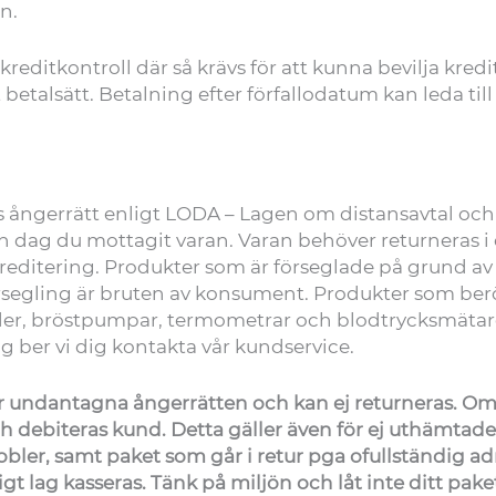
n.
kreditkontroll där så krävs för att kunna bevilja kre
lt betalsätt. Betalning efter förfallodatum kan leda til
 ångerrätt enligt LODA – Lagen om distansavtal och a
n dag du mottagit varan. Varan behöver returneras i e
reditering. Produkter som är förseglade på grund av 
egling är bruten av konsument. Produkter som berö
läder, bröstpumpar, termometrar och blodtrycksmätar
g ber vi dig kontakta vår kundservice.
r undantagna ångerrätten och kan ej returneras. Om
h debiteras kund. Detta gäller även för ej uthämta
4mobler, samt paket som går i retur pga ofullständig
gt lag kasseras. Tänk på miljön och låt inte ditt paket 