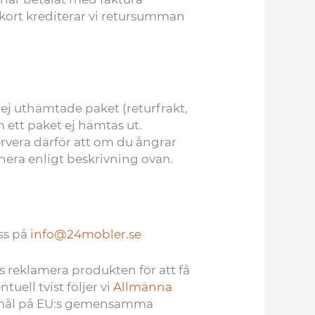
 kort krediterar vi retursumman
 ej uthämtade paket (returfrakt,
 ett paket ej hämtas ut.
ervera därför att om du ångrar
rnera enligt beskrivning ovan.
ss på
info@24mobler.se
is reklamera produkten för att få
uell tvist följer vi
Allmänna
gomål på EU:s gemensamma