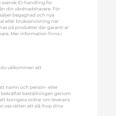
g svensk ID-handling för
från din vårdnadshavare. För
 säljer begagnad och nya
al eller bruksanvisning när
mnas på produkter där garanti är
pare. Mer information finns i
är du välkommen att
att namn och person- eller
vi bekräftat beställningen genom
 att korrigera ordrar om leverans
i oss rätten att slå ihop dina