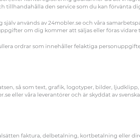
och tillhandahålla den service som du kan förvänta di
 själv används av 24mobler.se och våra samarbetspa
ppgifter om dig kommer att säljas eller föras vidare ti
nullera ordrar som innehåller felaktiga personuppgift
tsen, så som text, grafik, logotyper, bilder, ljudklip
.se eller våra leverantörer och är skyddat av svenska
alsätten faktura, delbetalning, kortbetalning eller d