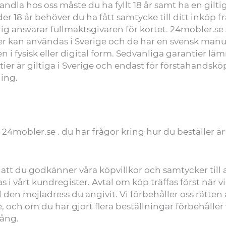
dla hos oss måste du ha fyllt 18 år samt ha en gilti
r 18 år behöver du ha fått samtycke till ditt inköp 
g ansvarar fullmaktsgivaren för kortet. 24mobler.se
er kan användas i Sverige och de har en svensk manu
n i fysisk eller digital form. Sedvanliga garantier lä
tier är giltiga i Sverige och endast för förstahandskö
ing.
 24mobler.se . du har frågor kring hur du beställer 
tt du godkänner våra köpvillkor och samtycker till 
i vårt kundregister. Avtal om köp träffas först när 
ll den mejladress du angivit. Vi förbehåller oss rätten
och om du har gjort flera beställningar förbehåller v
gång.