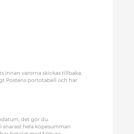
ts innan varorna skickas tillbaka.
igt Postens portotabell och har
llodatum, det gör du
r vi snarast hela köpesumman
 har betalat med faktura