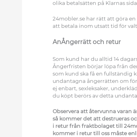
olika betalsätten på Klarnas sida
24mobler.se har rätt att göra en 
att betala inom utsatt tid för va
An
Ångerrätt och retur
Som kund har du alltid 14 dagars
Ångerfristen börjar löpa från de
som kund ska få en fullständig k
undantagna ångerrätten om förs
ej enbart, sexleksaker, underk
du köpt berörs av detta undanta
Observera att återvunna varan ä
så kommer det att destrueras oc
i retur från fraktbolaget till 2
kommer i retur till oss måste enli