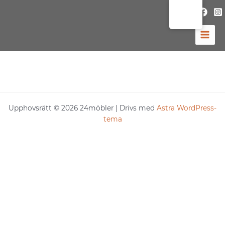
Hoppa
till
innehåll
Upphovsrätt © 2026 24möbler | Drivs med
Astra WordPress-
tema