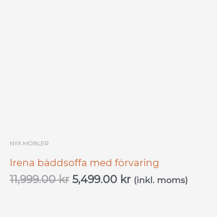
ursprungliga
nuvarande
priset
priset
var:
är:
11,999.00 kr.
5,499.00 kr.
NYA MÖBLER
Irena bäddsoffa med förvaring
11,999.00
kr
5,499.00
kr
(inkl. moms)