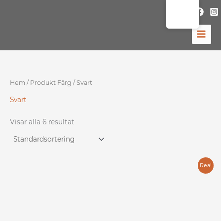
Hoppa
till
innehåll
Hem
/ Produkt Färg / Svart
Svart
Visar alla 6 resultat
Det
Det
Rea!
ursprungliga
nuvarande
priset
priset
var:
är: