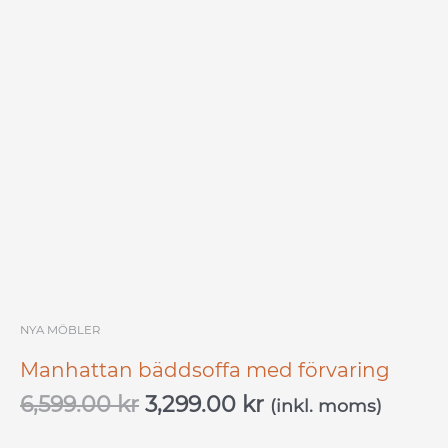
priset
priset
var:
är:
6,599.00 kr.
3,299.00 kr.
NYA MÖBLER
Manhattan bäddsoffa med förvaring
6,599.00
kr
3,299.00
kr
(inkl. moms)