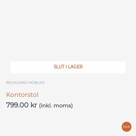
SLUT I LAGER
BEGAGNAD MÖBLER
Kontorstol
799.00
kr
(inkl. moms)
Det
Det
Rea!
ursprungliga
nuvarande