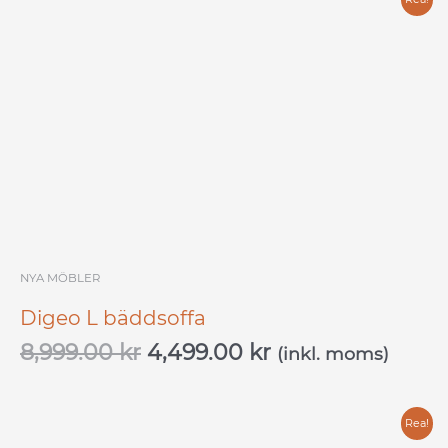
Det
Det
ursprungliga
nuvarande
priset
priset
var:
är:
8,999.00 kr.
4,499.00 kr.
NYA MÖBLER
Digeo L bäddsoffa
8,999.00
kr
4,499.00
kr
(inkl. moms)
Det
Det
Rea!