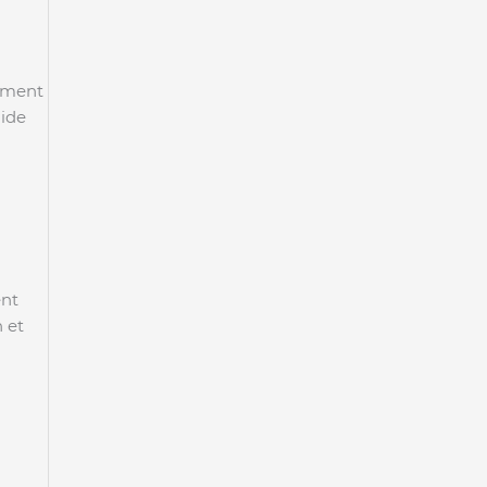
lement
aide
ent
 et