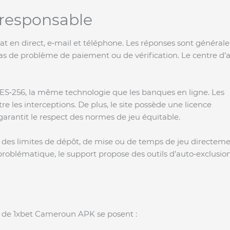
u responsable
 chat en direct, e‑mail et téléphone. Les réponses sont généra
cas de problème de paiement ou de vérification. Le centre d’
L AES‑256, la même technologie que les banques en ligne. Les
e les interceptions. De plus, le site possède une licence
garantit le respect des normes de jeu équitable.
er des limites de dépôt, de mise ou de temps de jeu directem
problématique, le support propose des outils d’auto‑exclusion
urs de 1xbet Cameroun APK se posent :