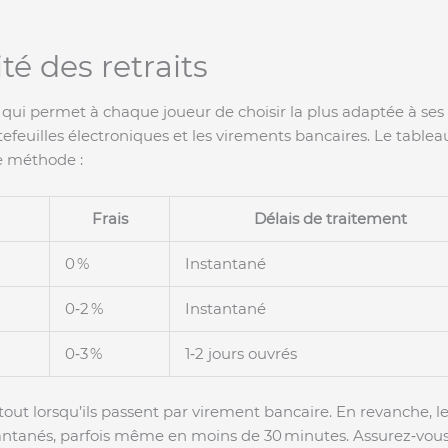
é des retraits
ui permet à chaque joueur de choisir la plus adaptée à ses
rtefeuilles électroniques et les virements bancaires. Le tablea
e méthode :
Frais
Délais de traitement
0 %
Instantané
0‑2 %
Instantané
0‑3 %
1‑2 jours ouvrés
tout lorsqu’ils passent par virement bancaire. En revanche, l
stantanés, parfois même en moins de 30 minutes. Assurez‑vou