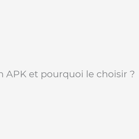
 APK et pourquoi le choisir ?