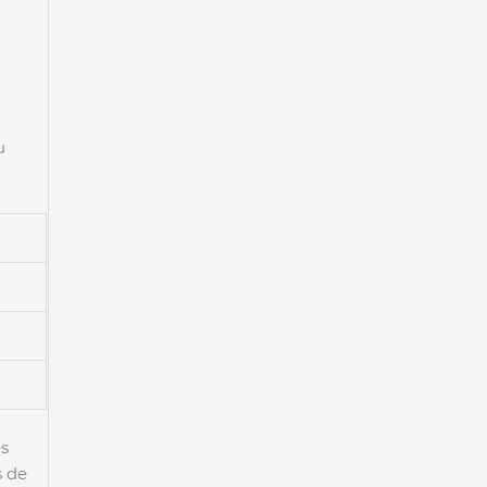
u
es
s de