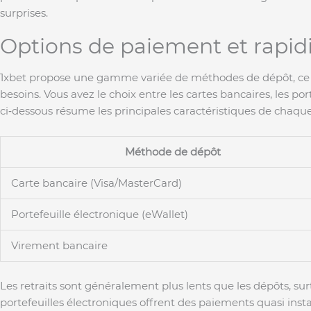
surprises.
Options de paiement et rapidit
1xbet propose une gamme variée de méthodes de dépôt, ce q
besoins. Vous avez le choix entre les cartes bancaires, les po
ci‑dessous résume les principales caractéristiques de chaqu
Méthode de dépôt
Carte bancaire (Visa/MasterCard)
Portefeuille électronique (eWallet)
Virement bancaire
Les retraits sont généralement plus lents que les dépôts, sur
portefeuilles électroniques offrent des paiements quasi in