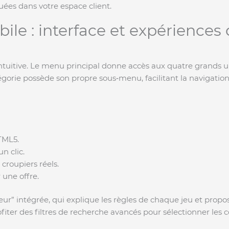
ées dans votre espace client.
bile : interface et expériences
ntuitive. Le menu principal donne accès aux quatre grands u
égorie possède son propre sous‑menu, facilitant la navigatio
TML5.
n clic.
croupiers réels.
 une offre.
ur” intégrée, qui explique les règles de chaque jeu et propo
ofiter des filtres de recherche avancés pour sélectionner les 