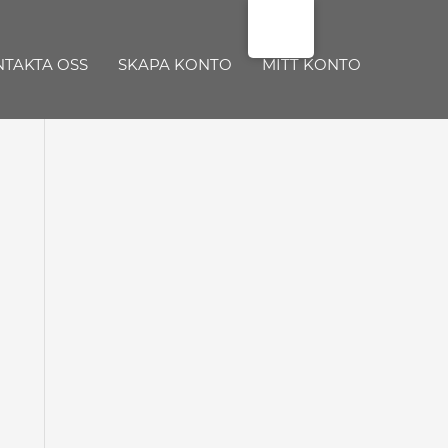
TAKTA OSS
SKAPA KONTO
MITT KONTO