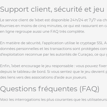
Support client, sécurité et je
Le service client de 1xbet est disponible 24 h/24 et 7 j/7 via
fournies en moins de cinq minutes, ce qui est rassurant en 
en ligne regroupe aussi une FAQ très complète.
En matière de sécurité, l’application utilise le cryptage SS
données personnelles et les transactions sont protégées contr
d’exploitation reconnue par les autorités de Curaçao, ce qui 
Enfin, 1xbet encourage le jeu responsable : vous pouvez fix
depuis le tableau de bord. Si vous sentez que le jeu devient 
des liens vers des associations d’aide aux joueurs.
Questions fréquentes (FAQ)
Voici les interrogations les plus courantes que les utilisate