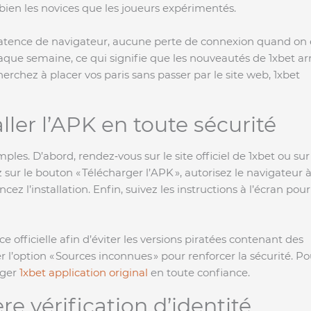
 bien les novices que les joueurs expérimentés.
e latence de navigateur, aucune perte de connexion quand on 
aque semaine, ce qui signifie que les nouveautés de 1xbet ar
erchez à placer vos paris sans passer par le site web, 1xbet
ler l’APK en toute sécurité
es. D’abord, rendez‑vous sur le site officiel de 1xbet ou sur
z sur le bouton « Télécharger l’APK », autorisez le navigateur 
ez l’installation. Enfin, suivez les instructions à l’écran pour
rce officielle afin d’éviter les versions piratées contenant des
er l’option « Sources inconnues » pour renforcer la sécurité. Po
arger
1xbet application original
en toute confiance.
e vérification d’identité