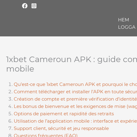
Hoppa
till
innehåll
HEM
LOGGA 
1xbet Cameroun APK : guide comp
mobile
Qu’est‑ce que 1xbet Cameroun APK et pourquoi le choi
Comment télécharger et installer l’APK en toute sécur
Création de compte et première vérification d’identité
Les bonus de bienvenue et les exigences de mise (wa
Options de paiement et rapidité des retraits
Utilisation de l’application mobile : interface et expéri
Support client, sécurité et jeu responsable
Questions fréquentes (FAQ)