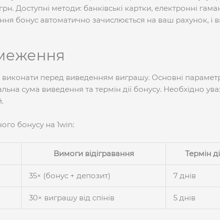
рн. Доступні методи: банківські картки, електронні гаман
ення бонус автоматично зачислюється на ваш рахунок, і в
бмеження
ба виконати перед виведенням виграшу. Основні парамет
альна сума виведення та термін дії бонусу. Необхідно ув
.
го бонусу на 1win:
Вимоги відігравання
Термін ді
35× (бонус + депозит)
7 днів
30× виграшу від спінів
5 днів