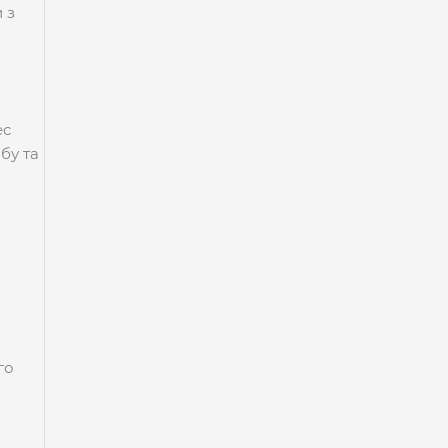
 з
ес
бу та
го