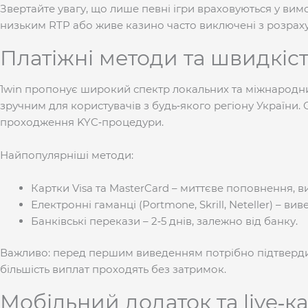
Звертайте увагу, що лише певні ігри враховуються у вимог
низьким RTP або живе казино часто виключені з розраху
Платіжні методи та швидкіс
1win пропонує широкий спектр локальних та міжнародни
зручним для користувачів з будь‑якого регіону України.
проходження KYC‑процедури.
Найпопулярніші методи:
Картки Visa та MasterCard – миттєве поповнення, ви
Електронні гаманці (Portmone, Skrill, Neteller) – ви
Банківські перекази – 2‑5 днів, залежно від банку.
Важливо: перед першим виведенням потрібно підтвердит
більшість виплат проходять без затримок.
Мобільний додаток та live‑к