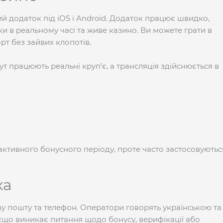
й додаток під iOS і Android. Додаток працює швидко,
вки в реальному часі та живе казино. Ви можете грати в
орт без зайвих клопотів.
т працюють реальні круп’є, а трансляція здійснюється в
с активного бонусного періоду, проте часто застосовуютьс
ка
ну пошту та телефон. Оператори говорять українською та
Якщо виникає питання щодо бонусу, верифікації або