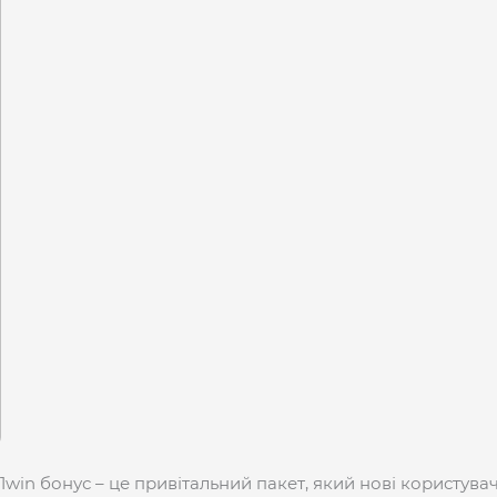
1win бонус – це привітальний пакет, який нові користува